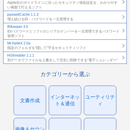
Apple社のガイドラインに沿ったセキュリティ強化設定を、わかりやす
い画面で行えるソフト
passwdCache 1.1.3
増え続けるID・パスワードを一元管理する
INKeeper 3.0
ID/パスワードとソフトのシリアルナンバーを一元管理できるパスワード
管理ソフト
Mr.HydeX 2.0a
指定のフォルダを“隠して”守るセキュリティソフト
HiShredder 1.1.1
別データでファイルを上書きして完全に削除できる“電子シュレッダー”
カテゴリーから選ぶ
インターネッ
ユーティリテ
文書作成
ト＆通信
ィ
画像＆サウン