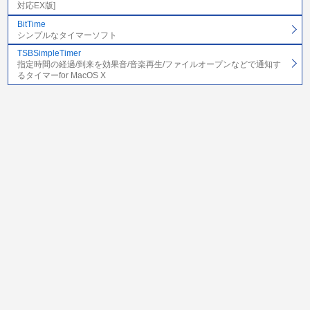
対応EX版]
BitTime
シンプルなタイマーソフト
TSBSimpleTimer
指定時間の経過/到来を効果音/音楽再生/ファイルオープンなどで通知す
るタイマーfor MacOS X