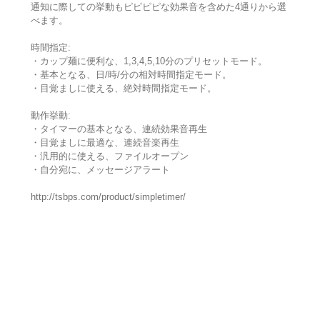
通知に際しての挙動もピピピピな効果音を含めた4通りから選
べます。
時間指定:
・カップ麺に便利な、1,3,4,5,10分のプリセットモード。
・基本となる、日/時/分の相対時間指定モード。
・目覚ましに使える、絶対時間指定モード。
動作挙動:
・タイマーの基本となる、連続効果音再生
・目覚ましに最適な、連続音楽再生
・汎用的に使える、ファイルオープン
・自分宛に、メッセージアラート
http://tsbps.com/product/simpletimer/