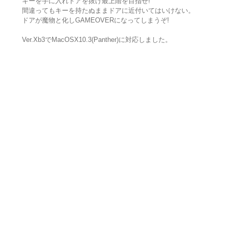
キーを手に入れドアを抜け最上階を目指せ!
間違ってもキーを持たぬままドアに近付いてはいけない。
ドアが魔物と化しGAMEOVERになってしまうぞ!
Ver.Xb3でMacOSX10.3(Panther)に対応しました。