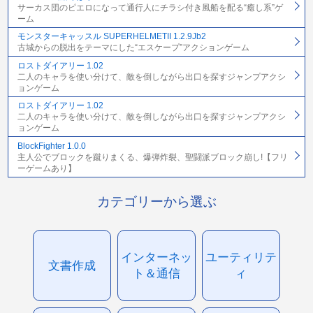
サーカス団のピエロになって通行人にチラシ付き風船を配る“癒し系”ゲ
ーム
モンスターキャッスル SUPERHELMETII 1.2.9Jb2
古城からの脱出をテーマにした“エスケープ”アクションゲーム
ロストダイアリー 1.02
二人のキャラを使い分けて、敵を倒しながら出口を探すジャンプアクシ
ョンゲーム
ロストダイアリー 1.02
二人のキャラを使い分けて、敵を倒しながら出口を探すジャンプアクシ
ョンゲーム
BlockFighter 1.0.0
主人公でブロックを蹴りまくる、爆弾炸裂、聖闘派ブロック崩し!【フリ
ーゲームあり】
カテゴリーから選ぶ
インターネッ
ユーティリテ
文書作成
ト＆通信
ィ