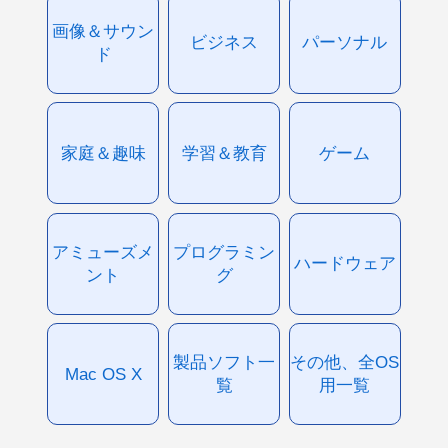
画像＆サウン
ビジネス
パーソナル
ド
家庭＆趣味
学習＆教育
ゲーム
アミューズメ
プログラミン
ハードウェア
ント
グ
製品ソフト一
その他、全OS
Mac OS X
覧
用一覧