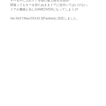
キーを手に入れドアを抜け最上階を目指せ!
間違ってもキーを持たぬままドアに近付いてはいけない。
ドアが魔物と化しGAMEOVERになってしまうぞ!
Ver.Xb3でMacOSX10.3(Panther)に対応しました。