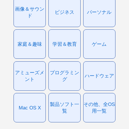
画像＆サウン
ビジネス
パーソナル
ド
家庭＆趣味
学習＆教育
ゲーム
アミューズメ
プログラミン
ハードウェア
ント
グ
製品ソフト一
その他、全OS
Mac OS X
覧
用一覧