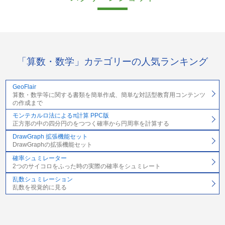
「算数・数学」カテゴリーの人気ランキング
GeoFlair
算数・数学等に関する書類を簡単作成、簡単な対話型教育用コンテンツ
の作成まで
モンテカルロ法によるπ計算 PPC版
正方形の中の四分円のをつつく確率から円周率を計算する
DrawGraph 拡張機能セット
DrawGraphの拡張機能セット
確率シュミレーター
2つのサイコロをふった時の実際の確率をシュミレート
乱数シュミレーション
乱数を視覚的に見る