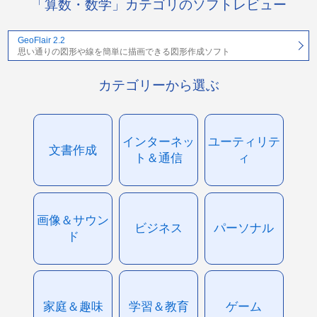
「算数・数学」カテゴリのソフトレビュー
GeoFlair 2.2
思い通りの図形や線を簡単に描画できる図形作成ソフト
カテゴリーから選ぶ
インターネッ
ユーティリテ
文書作成
ト＆通信
ィ
画像＆サウン
ビジネス
パーソナル
ド
家庭＆趣味
学習＆教育
ゲーム