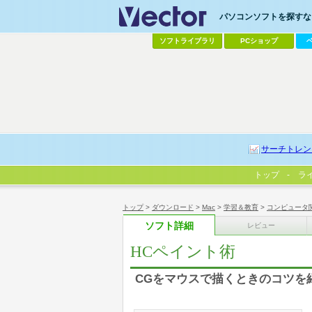
パソコンソフトを探すなら
ソフトライブラリ
PCショップ
サーチトレン
トップ
ラ
トップ
>
ダウンロード
>
Mac
>
学習＆教育
>
コンピュータ
ソフト詳細
レビュー
HCペイント術
CGをマウスで描くときのコツを