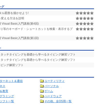
ング
タル図形を描かせよう!
を変える方法を説明
用 Visual Basic入門講座(第4回)
ことえり等のキーボード・ショートカットを検索・表示するプ
用 Visual Basic入門講座(第1回)
ー
- タッチタイピングを基礎から学べるタイピング練習ソフト
- タッチタイピングを基礎から学べるタイピング練習ソフト
タイピング練習ソフト
ターネット＆通信
ユーティリティ
ネス
パーソナル
＆教育
ゲーム
グラミング
ハードウェア
ソフト一覧
その他、全OS用一覧