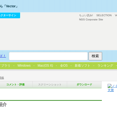
「Vector」
ベクターサイン
ちょい読み!
SELECTION
V
NGS Corporate Site
ド！
イブラリ
Windows
Mac(OS X)
全OS
新着ソフト
ランキング
関係
コメント・評価
スクリーンショット
ダウンロード
紹介