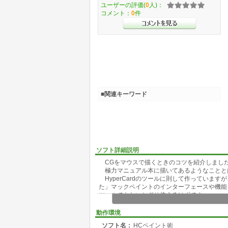
ユーザーの評価(
0
人)：
コメント：
0
件
■関連キーワード
ソフト詳細説明
CGをマウスで描くときのコツを紹介しまし
極力マニュアル本に描いてあるようなことと
HyperCardのツールに則して作っています
た」マックペイントのインターフェースや機能
ツールでもないかぎり使えるはずです。
動作環境
ソフト名：
HCペイント術