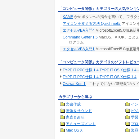
「コンピュータ関係」カテゴリーの人気ランキ
KAME
かめボタンへの指令を書いて、フラク
アイコンを変える方法 QuikTime版
アイコン
エクセルVBA入門4
MicrosoftExcel5.0徹底活
Command Getter 1.5
MacOS、ATOK、
ログラム
エクセルVBA入門1
MicrosoftExcel5.0徹底活
「コンピュータ関係」カテゴリのソフトレビュ
TYPE IT PPC仕様 1.4 TYPE IT OS X仕様 1.4
TYPE IT PPC仕様 1.4 TYPE IT OS X仕様 1.4
Ozawa-Ken 1
- これまでにない“新感覚”の
カテゴリーから選ぶ
文書作成
イン
画像＆サウンド
ビジ
家庭＆趣味
学習
アミューズメント
プロ
Mac OS X
製品