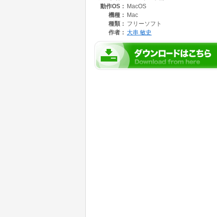
動作OS：
MacOS
機種：
Mac
種類：
フリーソフト
作者：
大串 敏史