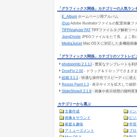
「グラフィックス関係」カテゴリーの人気ラン
E_Album
ホームページ用アルバム
iDup
Adobe Illustratorファイルの
TIFFAnalyzer FAT
TIFFファイルタグ解析ツー
JpegDivide
JPEGファイルをたて長、よこ長
MediaJuicer
Mac OS X に対応した多機能
「グラフィックス関係」カテゴリのソフトレビ
photoprinto 2.1.1J
- 豊富なテンプレートを利
DropFix 2.00
- ドラッグ＆ドロップでさまざま
絵箱 3.1.1
- 快適な操作性でスピーディに使
Resize Paint 1.3
- 表示サイズを拡大して細
SlideShowX 2.1.8
- 画像や表示状態の随時
カテゴリーから選ぶ
文書作成
イン
画像＆サウンド
ビジ
家庭＆趣味
学習
アミューズメント
プロ