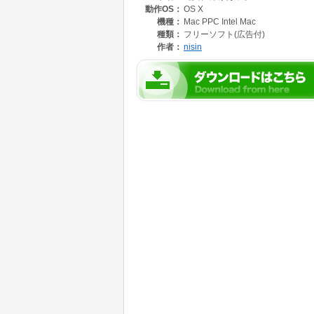
動作OS：
OS X
時計を回すとリアルタイムに写真が選択されて
もちろん、こんなソフトでよければ、ビューア
機種：
Mac PPC Intel Mac
種類：
フリーソフト(広告付)
作者：
nisin