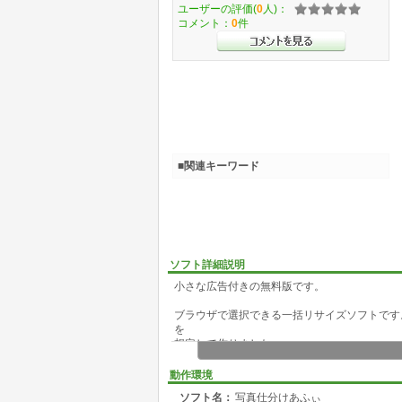
ユーザーの評価(
0
人)：
コメント：
0
件
■関連キーワード
ソフト詳細説明
小さな広告付きの無料版です。
ブラウザで選択できる一括リサイズソフトです
を
想定して作りました。
Exif情報(撮影情報)から撮影日時での絞り込
ファイル名でも選択できます。カメラやメーカ
動作環境
コルクボードという選択画像の一時置き場があ
ソフト名：
写真仕分けあふぃ
リサイズする画像を選択したら、実行ボタンを