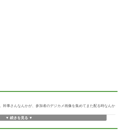
。幹事さんなんかが、参加者のデジカメ画像を集めてまた配る時なんか
▼ 続きを見る ▼
み変換対象を選択できます。
ーでも絞り込めます。
るので、時間だけでは絞り込めない写真選択も可能です。
クリック。後は待つだけ、そんなに待ちませんけどね。