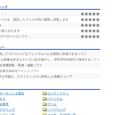
キング
配置画像ファイルを、指定したフォルダ内に複製し収集します
ル
に振り分けます
画像データベースソフト
ュー
用して“ゴージャス”なフォトアルバムを簡単に作成できるソフト
な画像を好きなサイズに拡大/縮小し、JPEG/PNG形式で保存するソフト
える画像閲覧・変換・編集ソフト
部を描き込めるペイントソフト
変更も可能な、スライドショウに特化した画像ビューア
ターネット＆通信
ユーティリティ
ネス
パーソナル
＆教育
ゲーム
グラミング
ハードウェア