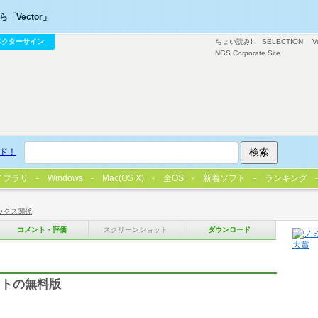
「Vector」
ベクターサイン
ちょい読み!
SELECTION
V
NGS Corporate Site
ド！
イブラリ
Windows
Mac(OS X)
全OS
新着ソフト
ランキング
ックス関係
コメント・評価
スクリーンショット
ダウンロード
フトの無料版