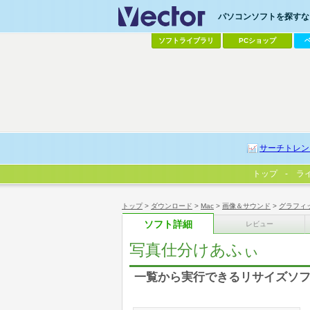
パソコンソフトを探すなら
ソフトライブラリ
PCショップ
サーチトレン
トップ
ラ
トップ
>
ダウンロード
>
Mac
>
画像＆サウンド
>
グラフィ
ソフト詳細
レビュー
写真仕分けあふぃ
一覧から実行できるリサイズソ