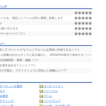
キング
配置画像ファイルを、指定したフォルダ内に複製し収集します
ル
に振り分けます
画像データベースソフト
ュー
用して“ゴージャス”なフォトアルバムを簡単に作成できるソフト
な画像を好きなサイズに拡大/縮小し、JPEG/PNG形式で保存するソフト
える画像閲覧・変換・編集ソフト
部を描き込めるペイントソフト
変更も可能な、スライドショウに特化した画像ビューア
ターネット＆通信
ユーティリティ
ネス
パーソナル
＆教育
ゲーム
グラミング
ハードウェア