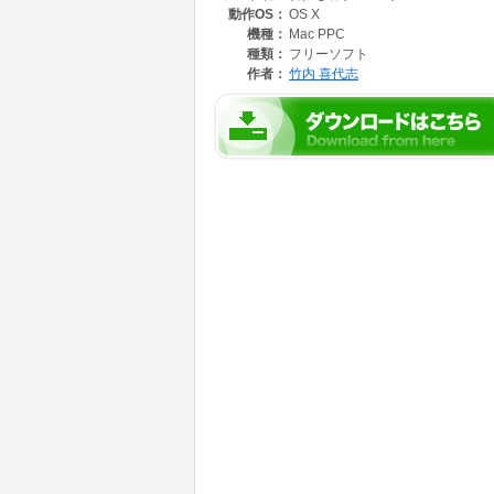
動作OS：
OS X
どのモニタ表示用の画像や、アイコン・サムネ
「顔面衰弱」用の図柄ファイルを作る事も可能で
機種：
Mac PPC
作成される図柄ファイルは、新フォーマットの
種類：
フリーソフト
(64×64)です。
作者：
竹内 喜代志
これはMacOS-Xで動作するCarbon版です。多分In
ています。
Carbon版は、このバージョンから公開開始し