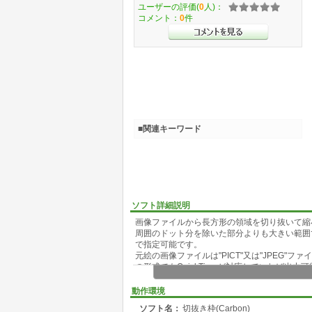
ユーザーの評価(
0
人)：
コメント：
0
件
■関連キーワード
ソフト詳細説明
画像ファイルから長方形の領域を切り抜いて縮
周囲のドット分を除いた部分よりも大きい範囲で
で指定可能です。
元絵の画像ファイルは"PICT"又は"JPEG"フ
の形式でもQuickTimeが対応していれば
コピーすることも可能です。
普通のグラフィックソフトでも可能な作業で、
動作環境
く作業ができるので、画質より手間を優先する
ソフト名：
切抜き枠(Carbon)
縮小率が大きいほうが画像に劣化が目立たない