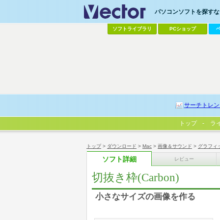
パソコンソフトを探すなら
ソフトライブラリ
PCショップ
サーチトレン
トップ
ラ
トップ
>
ダウンロード
>
Mac
>
画像＆サウンド
>
グラフィ
ソフト詳細
レビュー
切抜き枠(Carbon)
小さなサイズの画像を作る