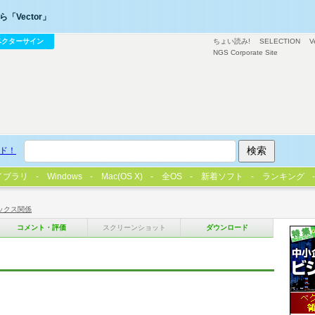
「Vector」
ベクターサイン
ちょい読み!
SELECTION
V
NGS Corporate Site
ド！
イブラリ
Windows
Mac(OS X)
全OS
新着ソフト
ランキング
ックス関係
コメント・評価
スクリーンショット
ダウンロード