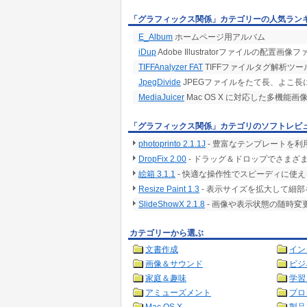
「グラフィックス関係」カテゴリーの人気ラン
E_Album
ホームページ用アルバム
iDup
Adobe Illustratorファイルの
TIFFAnalyzer FAT
TIFFファイルタグ解析ツー
JpegDivide
JPEGファイルをたて長、よこ長
MediaJuicer
Mac OS X に対応した多機能
「グラフィックス関係」カテゴリのソフトレビ
photoprinto 2.1.1J
- 豊富なテンプレートを利
DropFix 2.00
- ドラッグ＆ドロップでさまざま
絵箱 3.1.1
- 快適な操作性でスピーディに使
Resize Paint 1.3
- 表示サイズを拡大して細
SlideShowX 2.1.8
- 画像や表示状態の随時
カテゴリーから選ぶ
文書作成
イン
画像＆サウンド
ビジ
家庭＆趣味
学習
アミューズメント
プロ