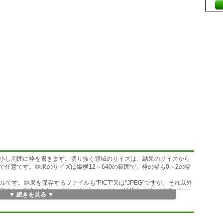
小し周囲に枠を書きます。切り抜く領域のサイズは、結果のサイズから
任意です。結果のサイズは縦横12～640の範囲で、枠の幅も0～2の幅
ァイルです。結果を保存するファイルも"PICT"又は"JPEG"ですが、それ以外
出力可能です。元絵をクリップボードからペースト、結果をクリップボードへ
▼ 続きを見る ▼
そのほうが結果も綺麗になりますが、「切抜き枠」のほうが手っ取り早
ような用途では有用だろうと思います。
ので、デジカメ等で撮影した大きなサイズの写真からWebサイト掲載な