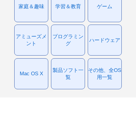
家庭＆趣味
学習＆教育
ゲーム
アミューズメ
プログラミン
ハードウェア
ント
グ
製品ソフト一
その他、全OS
Mac OS X
覧
用一覧