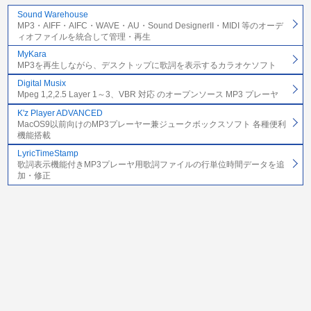
Sound Warehouse
MP3・AIFF・AIFC・WAVE・AU・Sound DesignerII・MIDI 等のオーデ
ィオファイルを統合して管理・再生
MyKara
MP3を再生しながら、デスクトップに歌詞を表示するカラオケソフト
Digital Musix
Mpeg 1,2,2.5 Layer 1～3、VBR 対応 のオープンソース MP3 プレーヤ
K'z Player ADVANCED
MacOS9以前向けのMP3プレーヤー兼ジュークボックスソフト 各種便利
機能搭載
LyricTimeStamp
歌詞表示機能付きMP3プレーヤ用歌詞ファイルの行単位時間データを追
加・修正