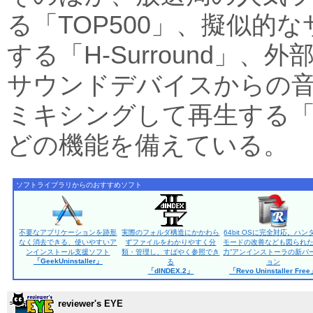
る「TOP500」、擬似的
する「H-Surround」
サウンドデバイスからの
ミキシングして再生する「LIN
どの機能を備えている。
ソフトライブラリからのおすすめソフト
不要なアプリケーションを跡形
実際のフォルダ構造にかかわら
64bit OSに完全対応。ハン
なく消去できる、使いやすいア
ずファイルをわかりやすく分
モードの改善なども図られた
ンインストール支援ソフト
類・管理し、すばやく参照でき
力”アンインストーラの新バ
「GeekUninstaller」
る
ョン
「dINDEX.2」
「Revo Uninstaller Fre
reviewer's EYE