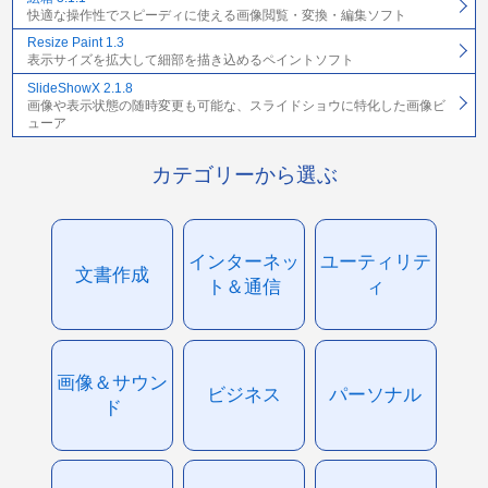
快適な操作性でスピーディに使える画像閲覧・変換・編集ソフト
Resize Paint 1.3
表示サイズを拡大して細部を描き込めるペイントソフト
SlideShowX 2.1.8
画像や表示状態の随時変更も可能な、スライドショウに特化した画像ビ
ューア
カテゴリーから選ぶ
インターネッ
ユーティリテ
文書作成
ト＆通信
ィ
画像＆サウン
ビジネス
パーソナル
ド