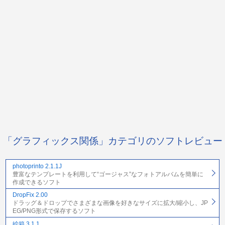
「グラフィックス関係」カテゴリのソフトレビュー
photoprinto 2.1.1J
豊富なテンプレートを利用して“ゴージャス”なフォトアルバムを簡単に
作成できるソフト
DropFix 2.00
ドラッグ＆ドロップでさまざまな画像を好きなサイズに拡大/縮小し、JP
EG/PNG形式で保存するソフト
絵箱 3.1.1