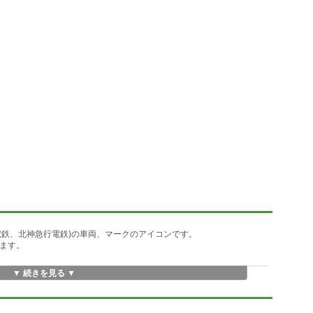
電鉄、北神急行電鉄)の車両、マークのアイコンです。
ります。
▼ 続きを見る ▼