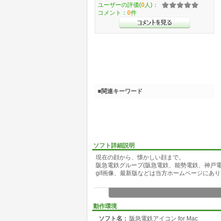
ユーザーの評価(
0
人)：
コメント：
0
件
■関連キーワード
ソフト詳細説明
現在の顔から、懐かしい顔まで。
阪急電鉄グループ(阪急電鉄、能勢電鉄、神戸
gif画像、最新版などは当方ホームページにあ
動作環境
ソフト名：
阪急電鉄アイコン for Mac