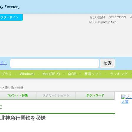
「Vector」
ベクターサイン
ちょい読み!
SELECTION
V
NGS Corporate Site
ド！
イブラリ
Windows
Mac(OS X)
全OS
新着ソフト
ランキング
ン
>
乗り物
>
鉄道
コメント・評価
スクリーンショット
ダウンロード
c
、北神急行電鉄を収録