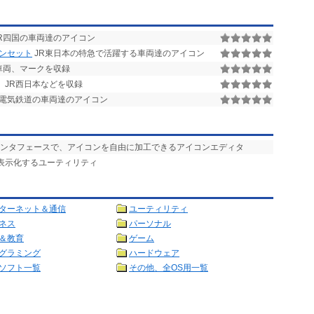
R四国の車両達のアイコン
コンセット
JR東日本の特急で活躍する車両達のアイコン
車両、マークを収録
、JR西日本などを収録
電気鉄道の車両達のアイコン
イクなインタフェースで、アイコンを自由に加工できるアイコンエディタ
ン表示化するユーティリティ
ターネット＆通信
ユーティリティ
ネス
パーソナル
＆教育
ゲーム
グラミング
ハードウェア
ソフト一覧
その他、全OS用一覧