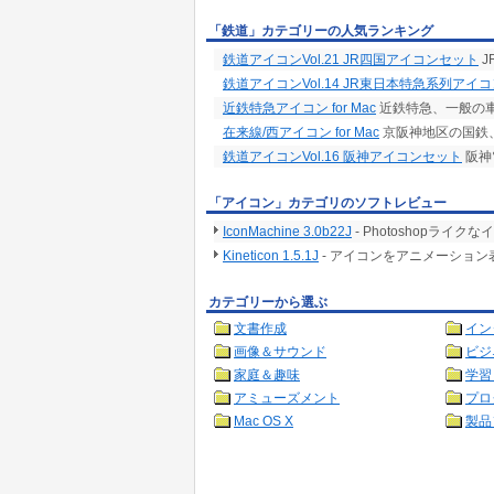
「鉄道」カテゴリーの人気ランキング
鉄道アイコンVol.21 JR四国アイコンセット
J
鉄道アイコンVol.14 JR東日本特急系列アイ
近鉄特急アイコン for Mac
近鉄特急、一般の
在来線/西アイコン for Mac
京阪神地区の国鉄
鉄道アイコンVol.16 阪神アイコンセット
阪神
「アイコン」カテゴリのソフトレビュー
IconMachine 3.0b22J
- Photoshopラ
Kineticon 1.5.1J
- アイコンをアニメーショ
カテゴリーから選ぶ
文書作成
イン
画像＆サウンド
ビジ
家庭＆趣味
学習
アミューズメント
プロ
Mac OS X
製品