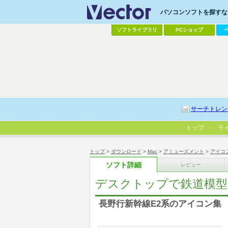
パソコンソフトを探すなら
ソフトライブラリ
PCショップ
サーチトレン
トップ
ラ
トップ
>
ダウンロード
>
Mac
>
アミューズメント
>
アイコ
ソフト詳細
レビュー
デスクトップで鉄道模型 
長野行新幹線E2系のアイコン集