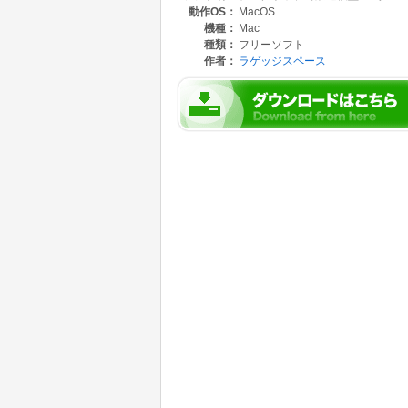
動作OS：
MacOS
なお、このデータはデスクトップパターンやシー
す。初めてダウンロードされる方は、"DTで鉄道
機種：
Mac
種類：
フリーソフト
作者：
ラゲッジスペース