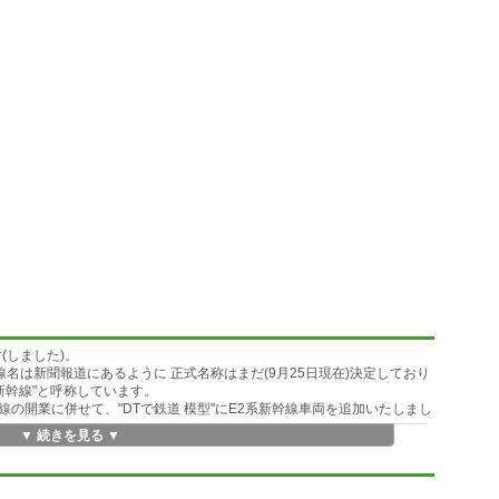
(しました)。
名は新聞報道にあるように 正式名称はまだ(9月25日現在)決定しており
新幹線"と呼称しています。
の開業に併せて、"DTで鉄道 模型"にE2系新幹線車両を追加いたしまし
▼ 続きを見る ▼
で1車両になるよう作りました。 編成を組むのが余計、大変になってしま
ので、新幹線らしい展示ができます。