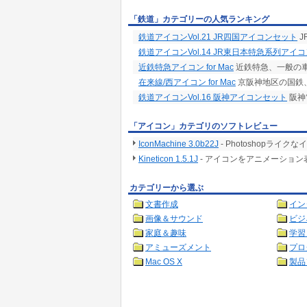
「鉄道」カテゴリーの人気ランキング
鉄道アイコンVol.21 JR四国アイコンセット
J
鉄道アイコンVol.14 JR東日本特急系列アイ
近鉄特急アイコン for Mac
近鉄特急、一般の
在来線/西アイコン for Mac
京阪神地区の国鉄
鉄道アイコンVol.16 阪神アイコンセット
阪神
「アイコン」カテゴリのソフトレビュー
IconMachine 3.0b22J
- Photoshopラ
Kineticon 1.5.1J
- アイコンをアニメーショ
カテゴリーから選ぶ
文書作成
イン
画像＆サウンド
ビジ
家庭＆趣味
学習
アミューズメント
プロ
Mac OS X
製品