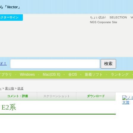
「Vector」
ベクターサイン
ちょい読み!
SELECTION
V
NGS Corporate Site
ド！
イブラリ
Windows
Mac(OS X)
全OS
新着ソフト
ランキング
ン
>
乗り物
>
鉄道
コメント・評価
スクリーンショット
ダウンロード
E2系