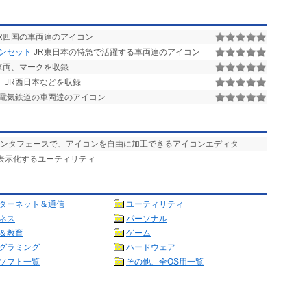
R四国の車両達のアイコン
コンセット
JR東日本の特急で活躍する車両達のアイコン
車両、マークを収録
、JR西日本などを収録
電気鉄道の車両達のアイコン
イクなインタフェースで、アイコンを自由に加工できるアイコンエディタ
ン表示化するユーティリティ
ターネット＆通信
ユーティリティ
ネス
パーソナル
＆教育
ゲーム
グラミング
ハードウェア
ソフト一覧
その他、全OS用一覧