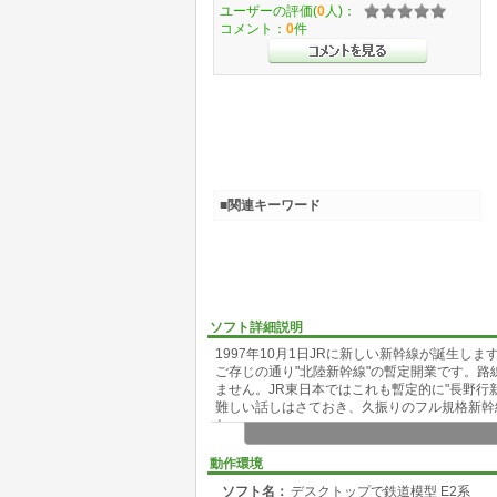
ユーザーの評価(
0
人)：
コメント：
0
件
■関連キーワード
ソフト詳細説明
1997年10月1日JRに新しい新幹線が誕生します
ご存じの通り"北陸新幹線"の暫定開業です。路線
ません。JR東日本ではこれも暫定的に"長野行
難しい話しはさておき、久振りのフル規格新幹線
た。
今回は、スケール感を出すためにアイコン3つ
いましたが、それも楽しいかと思います。
動作環境
既存の車両と並べると1.5倍の長さになります
ソフト名：
デスクトップで鉄道模型 E2系