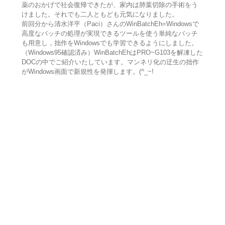
薬のおかげで社会復帰できたが、家内は肺葉切除の手術をう
けました。それでも二人ともども元気になりました。
前回分から清水洋平（Paci）さんのWinBatchEh=Windowsで
高度なバッチの処理が実現できるツールを使う単純なバッチ
も用意し，拙作をWindowsでも学習できるようにしました。
（Windows95確認済み）WinBatchEhはPRO~G103を解凍した
DOCの中でご紹介いたしています。マンネリ化の迂生の拙作
がWindows画面で新規性を発揮します。(^_~!