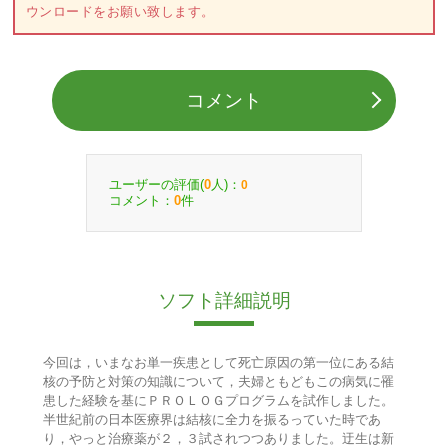
ウンロードをお願い致します。
コメント
ユーザーの評価(
人)：
0
0
コメント：
件
0
ソフト詳細説明
今回は，いまなお単一疾患として死亡原因の第一位にある結
核の予防と対策の知識について，夫婦ともどもこの病気に罹
患した経験を基にＰＲＯＬＯＧプログラムを試作しました。
半世紀前の日本医療界は結核に全力を振るっていた時であ
り，やっと治療薬が２，３試されつつありました。迂生は新