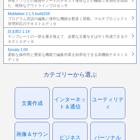
外部アプリとの連携やノードのテキスト保存などの機能で実用性を高め
た、軽快なアウトラインプロセッサ
Maktabee 2.1.5 build258
プログラム言語の編集に便利な機能を数多く搭載。マルチプロジェクト
管理対応のテキストエディタ
詫太郎2 1.19
テンプレートの一部を書き換えて、必要な文書をすばやく作成できるテ
キストエディタ
Epsaly 2.00
柔軟な操作性と豊富な機能で編集作業を効率化できる高機能テキストエ
ディタ
カテゴリーから選ぶ
インターネッ
ユーティリテ
文書作成
ト＆通信
ィ
画像＆サウン
ビジネス
パーソナル