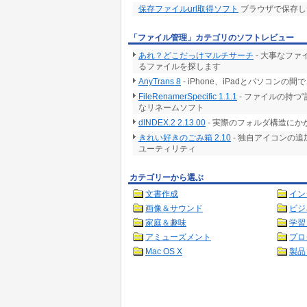
保存ファイルurl取得ソフト
ブラウザで保存した
「ファイル管理」カテゴリのソフトレビュー
あれ？どこだっけマルチサーチ
- 大事なフ
るファイルを探します
AnyTrans 8
- iPhone、iPadとパソコ
FileRenamerSpecific 1.1.1
- ファイルの持つ
なリネームソフト
dINDEX.2 2.13.00
- 実際のフォルダ構造に
きれい好きのごみ箱 2.10
- 独自アイコンの
ユーティリティ
カテゴリーから選ぶ
文書作成
イン
画像＆サウンド
ビジ
家庭＆趣味
学習
アミューズメント
プロ
Mac OS X
製品