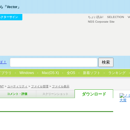
「Vector」
ベクターサイン
ちょい読み!
SELECTION
V
NGS Corporate Site
ド！
イブラリ
Windows
Mac(OS X)
全OS
新着ソフト
ランキング
/NT
>
ユーティリティ
>
ファイル管理
>
ファイル表示
ダウンロード
コメント・評価
スクリーンショット