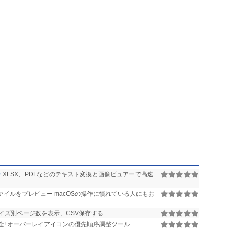
ー
XLSX、PDFなどのテキスト変換と画像ビュアーで高速
イルをプレビュー macOSの操作に慣れている人にもお
イズ別ページ数を表示、CSV保存する
全! オーバーレイアイコンの優先順序調整ツール