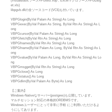
(VisualBasicソース=PGtest.vbp , Excelマクロソース=PGDBg
et.xls)
libpgvb.dllの全ソースコード(VC6)も付いています。
VBPGlogin(ByVal Palam As String) As Long
VBPGexec(ByVal Palam As String, ByVal Rtn As String) As L
ong
VBPGcursor(ByVal Palam As String) As Long
VBPGfetch(ByVal Rtn As String) As Long
VBPGfnames(ByVal Rtn As String) As Long
VBPGfname(ByVal Palam As Long, ByVal Rtn As String) As L
ong
VBPGvalue(ByVal Palam As Long, ByVal Rtn As String) As Lo
ng
VBPGmsgget(ByVal Rtn As String) As Long
VBPGclose() As Long
VBPGstatus() As Long
VBPGdlim(ByVal Palam As Byte) As Long
【ご案内】
Windows-Nativeなサーバー(postgres)も公開しています。
マルチセッション対応の本格的ORDBMSです。
Windowsユーザーにとって非常に手軽 にご利用いただけるよ
うにしてあります。