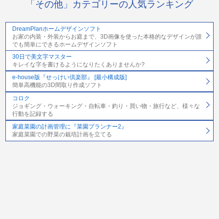
「その他」カテゴリーの人気ランキング
DreamPlanホームデザインソフト
お家の内装・外装からお庭まで、3D画像を使った本格的なデザインが誰
でも簡単にできるホームデザインソフト
30日で美文字マスター
キレイな字を書けるようになりたくありませんか?
e-house版『せっけい倶楽部』 [最小構成版]
簡単高機能の3D間取り作成ソフト
コロク
ジョギング・ウォーキング・自転車・釣り・買い物・旅行など、様々な
行動を記録する
家庭菜園の計画管理に『菜園プランナー2』
家庭菜園での野菜の栽培計画を立てる