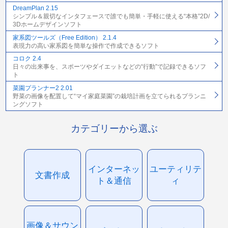
DreamPlan 2.15
シンプル＆親切なインタフェースで誰でも簡単・手軽に使える“本格”2D/
3Dホームデザインソフト
家系図ツールズ（Free Edition） 2.1.4
表現力の高い家系図を簡単な操作で作成できるソフト
コロク 2.4
日々の出来事を、スポーツやダイエットなどの“行動”で記録できるソフ
ト
菜園プランナー2 2.01
野菜の画像を配置して“マイ家庭菜園”の栽培計画を立てられるプランニ
ングソフト
カテゴリーから選ぶ
インターネッ
ユーティリテ
文書作成
ト＆通信
ィ
画像＆サウン