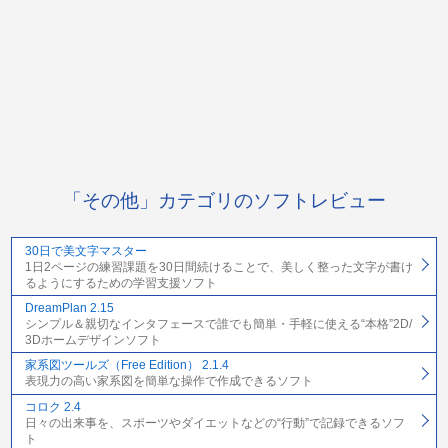
「その他」カテゴリのソフトレビュー
30日で美文字マスター
1日2ページの練習課題を30日間続けることで、美しく整った文字が書け
るようにするための学習支援ソフト
DreamPlan 2.15
シンプル＆親切なインタフェースで誰でも簡単・手軽に使える“本格”2D/
3Dホームデザインソフト
家系図ツールズ（Free Edition） 2.1.4
表現力の高い家系図を簡単な操作で作成できるソフト
コロク 2.4
日々の出来事を、スポーツやダイエットなどの“行動”で記録できるソフ
ト