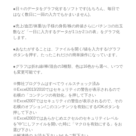
●日々のデータをグラフ化するソフトです(もちろん、毎日で
はなく数日に一回の入力でもかまいません)。
●売上/血圧/体重/お子様の身長/株の終値さらにパチンコの出玉
数など「一日に入力するデータが1コか2コの表」をグラフ化
します。
●あなたがすることは、ファイルを開く/値を入力する/グラフ
ボタンを押す。たったこれだけの簡単操作になっています。
●グラフは折れ線/棒/混合の3種類、色は16色から選べ、いつで
も変更可能です。
※弊社プログラムはすべてウィルスチェック済み
※Excel2013/2010ではセキュリティの警告が表示されるので
右横の「コンテンツの有効化」を押して下さい
※Excel2007ではセキュリティの警告が表示されるので、その
右横のオプション/このコンテンツを有効にする/OKボタンを
押して下さい
※Excel2003ではあらかじめエクセルのセキュリティレベル
を”中”にしファイルを開いた時に「マクロを有効にする」をお
選び下さい
※解凍後の お読み下さい.txt をご覧下さい