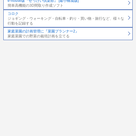
e-house版『せっけい倶楽部』 [最小構成版]
簡単高機能の3D間取り作成ソフト
コロク
ジョギング・ウォーキング・自転車・釣り・買い物・旅行など、様々な
行動を記録する
家庭菜園の計画管理に『菜園プランナー2』
家庭菜園での野菜の栽培計画を立てる