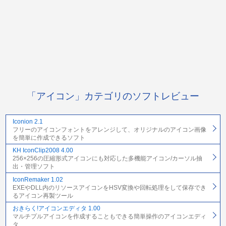
「アイコン」カテゴリのソフトレビュー
Iconion 2.1
フリーのアイコンフォントをアレンジして、オリジナルのアイコン画像
を簡単に作成できるソフト
KH IconClip2008 4.00
256×256の圧縮形式アイコンにも対応した多機能アイコン/カーソル抽
出・管理ソフト
IconRemaker 1.02
EXEやDLL内のリソースアイコンをHSV変換や回転処理をして保存でき
るアイコン再製ツール
おきらく!アイコンエディタ 1.00
マルチプルアイコンを作成することもできる簡単操作のアイコンエディ
タ