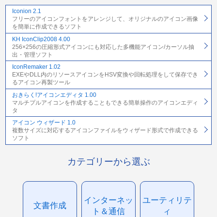
Iconion 2.1
フリーのアイコンフォントをアレンジして、オリジナルのアイコン画像
を簡単に作成できるソフト
KH IconClip2008 4.00
256×256の圧縮形式アイコンにも対応した多機能アイコン/カーソル抽
出・管理ソフト
IconRemaker 1.02
EXEやDLL内のリソースアイコンをHSV変換や回転処理をして保存でき
るアイコン再製ツール
おきらく!アイコンエディタ 1.00
マルチプルアイコンを作成することもできる簡単操作のアイコンエディ
タ
アイコン ウィザード 1.0
複数サイズに対応するアイコンファイルをウィザード形式で作成できる
ソフト
カテゴリーから選ぶ
インターネッ
ユーティリテ
文書作成
ト＆通信
ィ