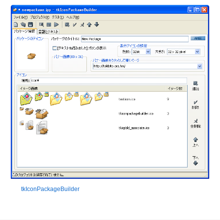
tkIconPackageBuilder