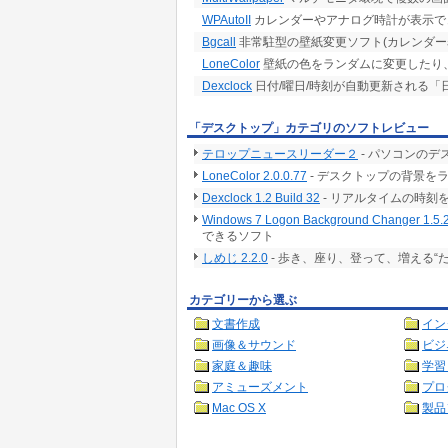
WPAutoII
カレンダーやアナログ時計が表示で
Bgcall
非常駐型の壁紙変更ソフト(カレンダー
LoneColor
壁紙の色をランダムに変更したり
Dexclock
日付/曜日/時刻が自動更新される
「デスクトップ」カテゴリのソフトレビュー
テロップニュースリーダー２
- パソコンの
LoneColor 2.0.0.77
- デスクトップの背景を
Dexclock 1.2 Build 32
- リアルタイムの時刻
Windows 7 Logon Background Changer 1.5.
できるソフト
しめじ 2.2.0
- 歩き、座り、登って、増える“
カテゴリーから選ぶ
文書作成
イン
画像＆サウンド
ビジ
家庭＆趣味
学習
アミューズメント
プロ
Mac OS X
製品