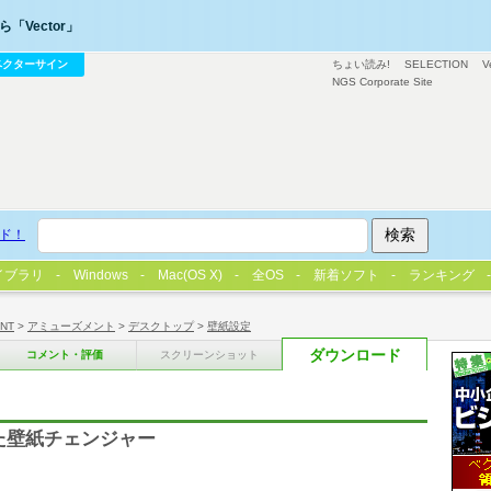
「Vector」
ベクターサイン
ちょい読み!
SELECTION
V
NGS Corporate Site
ド！
イブラリ
Windows
Mac(OS X)
全OS
新着ソフト
ランキング
/NT
>
アミューズメント
>
デスクトップ
>
壁紙設定
ダウンロード
コメント・評価
スクリーンショット
した壁紙チェンジャー