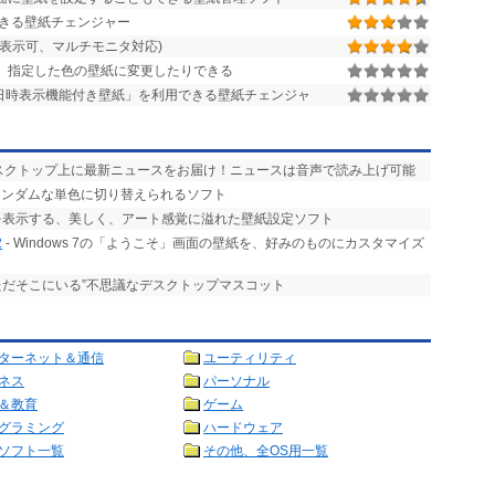
きる壁紙チェンジャー
表示可、マルチモニタ対応)
、指定した色の壁紙に変更したりできる
「日時表示機能付き壁紙」を利用できる壁紙チェンジャ
デスクトップ上に最新ニュースをお届け！ニュースは音声で読み上げ可能
ランダムな単色に切り替えられるソフト
を表示する、美しく、アート感覚に溢れた壁紙設定ソフト
2
- Windows 7の「ようこそ」画面の壁紙を、好みのものにカスタマイズ
ただそこにいる”不思議なデスクトップマスコット
ターネット＆通信
ユーティリティ
ネス
パーソナル
＆教育
ゲーム
グラミング
ハードウェア
ソフト一覧
その他、全OS用一覧