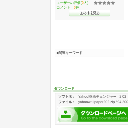
ユーザーの評価(
0
人)：
コメント：
0
件
■関連キーワード
ダウンロード
ソフト名：
Yahoo!壁紙チェンジャー
2.02
ファイル：
yahoowallpaper202.zip / 94,200