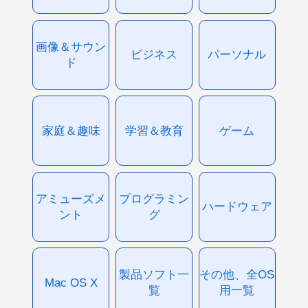
画像＆サウン
ビジネス
パーソナル
ド
家庭＆趣味
学習＆教育
ゲーム
アミューズメ
プログラミン
ハードウェア
ント
グ
製品ソフト一
その他、全OS
Mac OS X
覧
用一覧