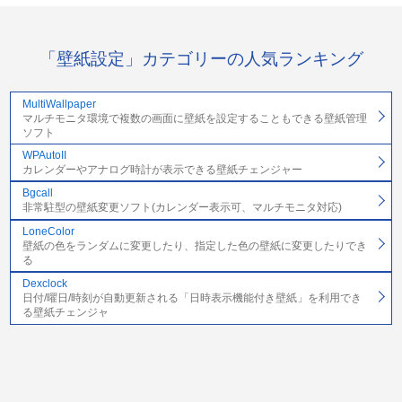
「壁紙設定」カテゴリーの人気ランキング
MultiWallpaper
マルチモニタ環境で複数の画面に壁紙を設定することもできる壁紙管理
ソフト
WPAutoII
カレンダーやアナログ時計が表示できる壁紙チェンジャー
Bgcall
非常駐型の壁紙変更ソフト(カレンダー表示可、マルチモニタ対応)
LoneColor
壁紙の色をランダムに変更したり、指定した色の壁紙に変更したりでき
る
Dexclock
日付/曜日/時刻が自動更新される「日時表示機能付き壁紙」を利用でき
る壁紙チェンジャ