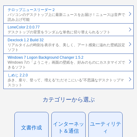
テロップニュースリーダー２
パソコンのデスクトップ上に最新ニュースをお届け！ニュースは音声で
読み上げ可能
LoneColor 2.0.0.77
デスクトップの背景をランダムな単色に切り替えられるソフト
Dexclock 1.2 Build 32
リアルタイムの時刻を表示する、美しく、アート感覚に溢れた壁紙設定
ソフト
Windows 7 Logon Background Changer 1.5.2
Windows 7の「ようこそ」画面の壁紙を、好みのものにカスタマイズで
きるソフト
しめじ 2.2.0
歩き、座り、登って、増える“ただそこにいる”不思議なデスクトップマ
スコット
カテゴリーから選ぶ
インターネッ
ユーティリテ
文書作成
ト＆通信
ィ