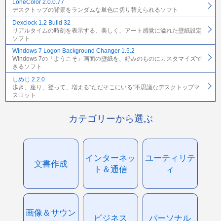
LoneColor 2.0.0.77
デスクトップの背景をランダムな単色に切り替えられるソフト
Dexclock 1.2 Build 32
リアルタイムの時刻を表示する、美しく、アート感覚に溢れた壁紙設定
ソフト
Windows 7 Logon Background Changer 1.5.2
Windows 7の「ようこそ」画面の壁紙を、好みのものにカスタマイズで
きるソフト
しめじ 2.2.0
歩き、座り、登って、増える“ただそこにいる”不思議なデスクトップマ
スコット
カテゴリーから選ぶ
インターネッ
ユーティリテ
文書作成
ト＆通信
ィ
画像＆サウン
ビジネス
パーソナル