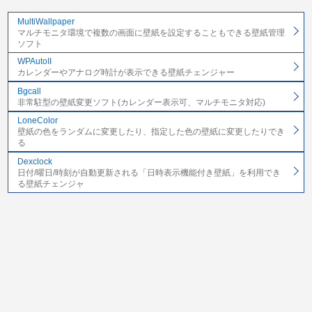
MultiWallpaper
マルチモニタ環境で複数の画面に壁紙を設定することもできる壁紙管理
ソフト
WPAutoII
カレンダーやアナログ時計が表示できる壁紙チェンジャー
Bgcall
非常駐型の壁紙変更ソフト(カレンダー表示可、マルチモニタ対応)
LoneColor
壁紙の色をランダムに変更したり、指定した色の壁紙に変更したりでき
る
Dexclock
日付/曜日/時刻が自動更新される「日時表示機能付き壁紙」を利用でき
る壁紙チェンジャ