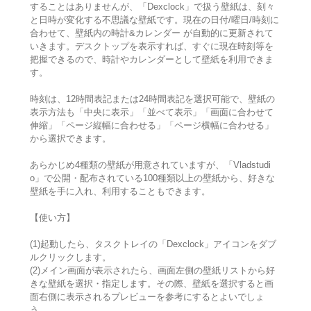
することはありませんが、「Dexclock」で扱う壁紙は、刻々
と日時が変化する不思議な壁紙です。現在の日付/曜日/時刻に
合わせて、壁紙内の時計&カレンダー が自動的に更新されて
いきます。デスクトップを表示すれば、すぐに現在時刻等を
把握できるので、時計やカレンダーとして壁紙を利用できま
す。
時刻は、12時間表記または24時間表記を選択可能で、壁紙の
表示方法も「中央に表示」「並べて表示」「画面に合わせて
伸縮」「ページ縦幅に合わせる」「ページ横幅に合わせる」
から選択できます。
あらかじめ4種類の壁紙が用意されていますが、「Vladstudi
o」で公開・配布されている100種類以上の壁紙から、好きな
壁紙を手に入れ、利用することもできます。
【使い方】
(1)起動したら、タスクトレイの「Dexclock」アイコンをダブ
ルクリックします。
(2)メイン画面が表示されたら、画面左側の壁紙リストから好
きな壁紙を選択・指定します。その際、壁紙を選択すると画
面右側に表示されるプレビューを参考にするとよいでしょ
う。