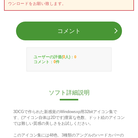
ウンロードをお願い致します。
コメント
ユーザーの評価(
人)：
0
0
コメント：
件
0
ソフト詳細説明
3DCGで作られた新感覚のWindowsxp用32bitアイコン集で
す、(アイコン自体は2Dです)豊富な色数、ドット絵のアイコン
では難しい質感の美しさをお試しください。
このアイコン集には48色、3種類のアングルのハードカバーの