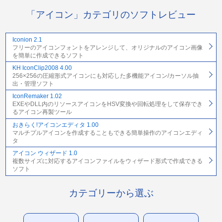
「アイコン」カテゴリのソフトレビュー
Iconion 2.1
フリーのアイコンフォントをアレンジして、オリジナルのアイコン画像
を簡単に作成できるソフト
KH IconClip2008 4.00
256×256の圧縮形式アイコンにも対応した多機能アイコン/カーソル抽
出・管理ソフト
IconRemaker 1.02
EXEやDLL内のリソースアイコンをHSV変換や回転処理をして保存でき
るアイコン再製ツール
おきらく!アイコンエディタ 1.00
マルチプルアイコンを作成することもできる簡単操作のアイコンエディ
タ
アイコン ウィザード 1.0
複数サイズに対応するアイコンファイルをウィザード形式で作成できる
ソフト
カテゴリーから選ぶ