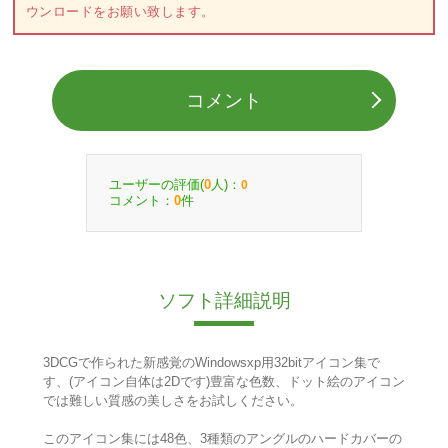
ウンロードをお願い致します。
コメント
ユーザーの評価(
人)：
0
0
コメント：
件
0
ソフト詳細説明
3DCGで作られた新感覚のWindowsxp用32bitアイコン集で
す、(アイコン自体は2Dです)豊富な色数、ドット絵のアイコン
では難しい質感の美しさをお試しください。
このアイコン集には48色、3種類のアングルのハードカバーの