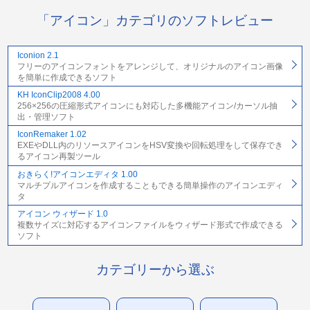
「アイコン」カテゴリのソフトレビュー
Iconion 2.1
フリーのアイコンフォントをアレンジして、オリジナルのアイコン画像
を簡単に作成できるソフト
KH IconClip2008 4.00
256×256の圧縮形式アイコンにも対応した多機能アイコン/カーソル抽
出・管理ソフト
IconRemaker 1.02
EXEやDLL内のリソースアイコンをHSV変換や回転処理をして保存でき
るアイコン再製ツール
おきらく!アイコンエディタ 1.00
マルチプルアイコンを作成することもできる簡単操作のアイコンエディ
タ
アイコン ウィザード 1.0
複数サイズに対応するアイコンファイルをウィザード形式で作成できる
ソフト
カテゴリーから選ぶ