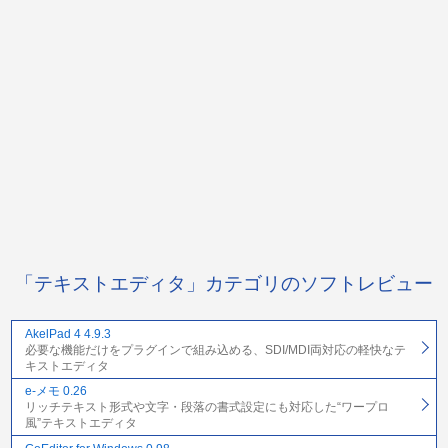
「テキストエディタ」カテゴリのソフトレビュー
AkelPad 4 4.9.3
必要な機能だけをプラグインで組み込める、SDI/MDI両対応の軽快なテ
キストエディタ
e-メモ 0.26
リッチテキスト形式や文字・段落の書式設定にも対応した“ワープロ
風”テキストエディタ