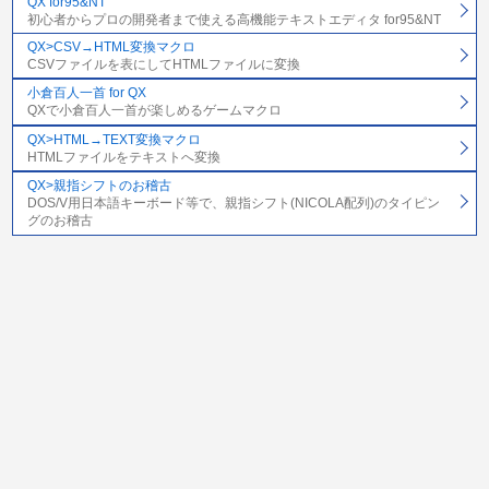
QX for95&NT
初心者からプロの開発者まで使える高機能テキストエディタ for95&NT
QX>CSV→HTML変換マクロ
CSVファイルを表にしてHTMLファイルに変換
小倉百人一首 for QX
QXで小倉百人一首が楽しめるゲームマクロ
QX>HTML→TEXT変換マクロ
HTMLファイルをテキストへ変換
QX>親指シフトのお稽古
DOS/V用日本語キーボード等で、親指シフト(NICOLA配列)のタイピン
グのお稽古