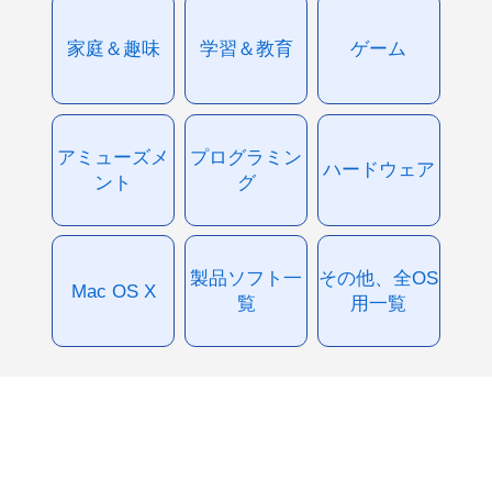
家庭＆趣味
学習＆教育
ゲーム
アミューズメ
プログラミン
ハードウェア
ント
グ
製品ソフト一
その他、全OS
Mac OS X
覧
用一覧