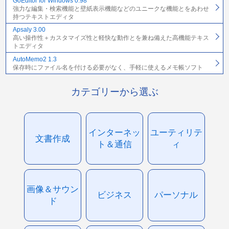
GoEditor for Windows 0.98
強力な編集・検索機能と壁紙表示機能などのユニークな機能とをあわせ
持つテキストエディタ
Apsaly 3.00
高い操作性＋カスタマイズ性と軽快な動作とを兼ね備えた高機能テキス
トエディタ
AutoMemo2 1.3
保存時にファイル名を付ける必要がなく、手軽に使えるメモ帳ソフト
カテゴリーから選ぶ
インターネッ
ユーティリテ
文書作成
ト＆通信
ィ
画像＆サウン
ビジネス
パーソナル
ド