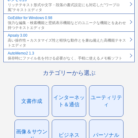
e-メモ 0.26
リッチテキスト形式や文字・段落の書式設定にも対応した“ワープロ
風”テキストエディタ
GoEditor for Windows 0.98
強力な編集・検索機能と壁紙表示機能などのユニークな機能とをあわせ
持つテキストエディタ
Apsaly 3.00
高い操作性＋カスタマイズ性と軽快な動作とを兼ね備えた高機能テキス
トエディタ
AutoMemo2 1.3
保存時にファイル名を付ける必要がなく、手軽に使えるメモ帳ソフト
カテゴリーから選ぶ
インターネッ
ユーティリテ
文書作成
ト＆通信
ィ
画像＆サウン
ビジネス
パーソナル