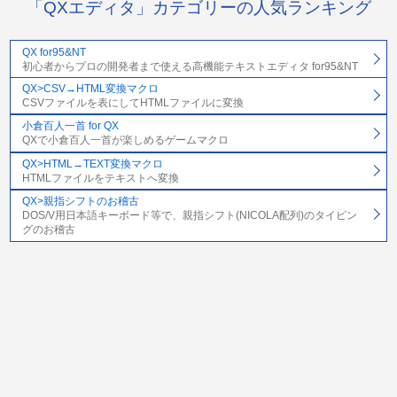
「QXエディタ」カテゴリーの人気ランキング
QX for95&NT
初心者からプロの開発者まで使える高機能テキストエディタ for95&NT
QX>CSV→HTML変換マクロ
CSVファイルを表にしてHTMLファイルに変換
小倉百人一首 for QX
QXで小倉百人一首が楽しめるゲームマクロ
QX>HTML→TEXT変換マクロ
HTMLファイルをテキストへ変換
QX>親指シフトのお稽古
DOS/V用日本語キーボード等で、親指シフト(NICOLA配列)のタイピン
グのお稽古