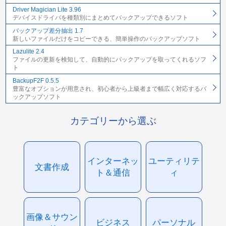
Driver Magician Lite 3.96
デバイスドライバを種類別にまとめてバックアップできるソフト
バックアップ差分抽出 1.7
新しいファイルだけをコピーできる、簡単操作のバックアップソフト
Lazulite 2.4
ファイルの更新を検知して、自動的にバックアップを取ってくれるソフ
ト
BackupF2F 0.5.5
豊富なオプションが用意され、初心者から上級者まで幅広く対応するバ
ックアップソフト
カテゴリーから選ぶ
インターネッ
ユーティリテ
文書作成
ト＆通信
ィ
画像＆サウン
ビジネス
パーソナル