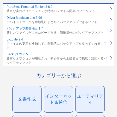
PureSync Personal Edition 3.6.2
豊富な実行バリエーションが特徴のファイル同期/コピーソフト
Driver Magician Lite 3.96
デバイスドライバを種類別にまとめてバックアップできるソフト
バックアップ差分抽出 1.7
新しいファイルだけをコピーできる、簡単操作のバックアップソフト
Lazulite 2.4
ファイルの更新を検知して、自動的にバックアップを取ってくれるソフ
ト
BackupF2F 0.5.5
豊富なオプションが用意され、初心者から上級者まで幅広く対応するバ
ックアップソフト
カテゴリーから選ぶ
インターネッ
ユーティリテ
文書作成
ト＆通信
ィ