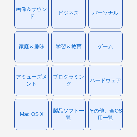
画像＆サウン
ビジネス
パーソナル
ド
家庭＆趣味
学習＆教育
ゲーム
アミューズメ
プログラミン
ハードウェア
ント
グ
製品ソフト一
その他、全OS
Mac OS X
覧
用一覧