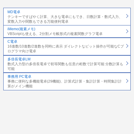
MD電卓
テンキーですばやく計算、大きな電卓にもでき、日数計算・数式入力、
変数入力や関数もできる万能便利電卓
iMemo(複素メモ)
VBScriptも使える、2分割メモ帳形式の複素関数グラフ電卓
C電卓
16進数/10進数/2進数を同時に表示 ダイレクトなビット操作が可能なCプ
ログラマ向け電卓
多倍長電卓LM
数式入力型の多倍長電卓で初等関数も任意の桁数で計算可能 分数計算も
可能
事務用 PC電卓
事務に便利な多機能電卓(29機能)、計算式計算・集計計算・時間集計計
算がメイン機能