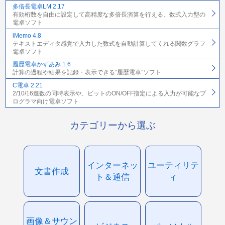
多倍長電卓LM 2.17
有効桁数を自由に設定して高精度な多倍長演算を行える、数式入力型の
電卓ソフト
iMemo 4.8
テキストエディタ感覚で入力した数式を自動計算してくれる関数グラフ
電卓ソフト
履歴電卓かずあみ 1.6
計算の過程や結果を記録・表示できる“履歴電卓”ソフト
C電卓 2.21
2/10/16進数の同時表示や、ビットのON/OFF指定による入力が可能なプ
ログラマ向け電卓ソフト
カテゴリーから選ぶ
インターネッ
ユーティリテ
文書作成
ト＆通信
ィ
画像＆サウン