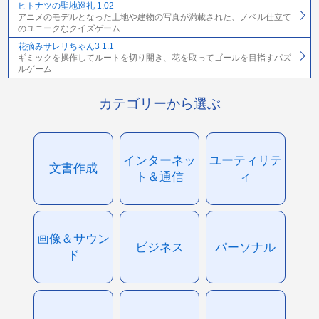
ヒトナツの聖地巡礼 1.02
アニメのモデルとなった土地や建物の写真が満載された、ノベル仕立て
のユニークなクイズゲーム
花摘みサレリちゃん3 1.1
ギミックを操作してルートを切り開き、花を取ってゴールを目指すパズ
ルゲーム
カテゴリーから選ぶ
インターネッ
ユーティリテ
文書作成
ト＆通信
ィ
画像＆サウン
ビジネス
パーソナル
ド