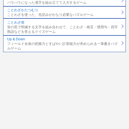
バラバラになった漢字を組み立てて入力するゲーム
ことわざかたつむり
ことわざを使った、先読みがかなり必要なパズルゲーム
ことわざ蛍
蛍の尻で明滅する文字を組み合わせて、ことわざ・格言・慣用句・四字
熟語などを答えるクイズゲーム
Up & Down
フィールド全体の把握力とすばやい計算能力が求められる一筆書きパズ
ルゲーム