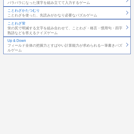
バラバラになった漢字を組み立てて入力するゲーム
ことわざかたつむり
ことわざを使った、先読みがかなり必要なパズルゲーム
ことわざ蛍
蛍の尻で明滅する文字を組み合わせて、ことわざ・格言・慣用句・四字
熟語などを答えるクイズゲーム
Up & Down
フィールド全体の把握力とすばやい計算能力が求められる一筆書きパズ
ルゲーム