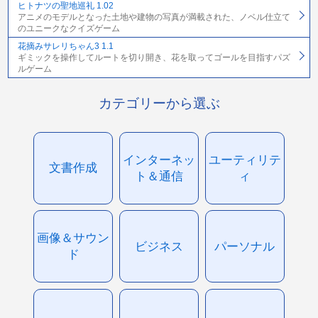
ヒトナツの聖地巡礼 1.02
アニメのモデルとなった土地や建物の写真が満載された、ノベル仕立て
のユニークなクイズゲーム
花摘みサレリちゃん3 1.1
ギミックを操作してルートを切り開き、花を取ってゴールを目指すパズ
ルゲーム
カテゴリーから選ぶ
インターネッ
ユーティリテ
文書作成
ト＆通信
ィ
画像＆サウン
ビジネス
パーソナル
ド