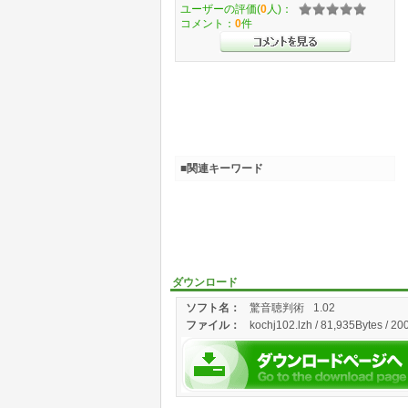
ユーザーの評価(
0
人)：
コメント：
0
件
■関連キーワード
ダウンロード
ソフト名：
驚音聴判術
1.02
ファイル：
kochj102.lzh / 81,935Bytes / 20