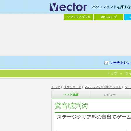
パソコンソフトを探すなら
ソフトライブラリ
PCショップ
サーチトレン
トップ
ラ
トップ
>
ダウンロード
>
WindowsMe/98/95用ソフト
>
ゲー
ソフト詳細
レビュー
驚音聴判術
ステージクリア型の音当てゲー