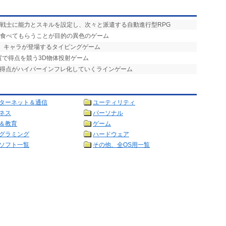
、戦士に能力とスキルを設定し、次々と派遣する自動進行型RPG
を食べてもらうことが目的の異色のゲーム
げ」キャラが登場するタイピングゲーム
置で得点を競う3D物体投射ゲーム
で得点がハイパーインフレ化していくラインゲーム
ターネット＆通信
ユーティリティ
ネス
パーソナル
＆教育
ゲーム
グラミング
ハードウェア
ソフト一覧
その他、全OS用一覧