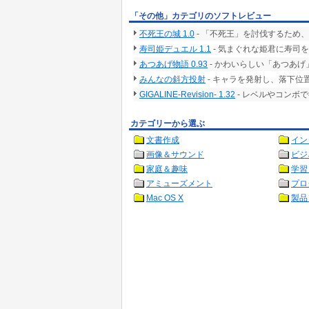
「その他」カテゴリのソフトレビュー
不死王の城 1.0
- 「不死王」を討伐するため
寿司姫デュエル 1.1
- 気まぐれな姫君に寿司
あつあげ物語 0.93
- かわいらしい「あつあ
みんなの斜方投射
- キャラを発射し、落下位
GIGALINE-Revision- 1.32
- レベルやコンボ
カテゴリーから選ぶ
文書作成
イン
画像＆サウンド
ビジ
家庭＆趣味
学習
アミューズメント
プロ
Mac OS X
製品