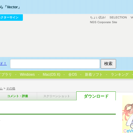
「Vector」
ベクターサイン
ちょい読み!
SELECTION
V
NGS Corporate Site
ド！
イブラリ
Windows
Mac(OS X)
全OS
新着ソフト
ランキング
ム
>
その他
ダウンロード
コメント・評価
スクリーンショット
ム