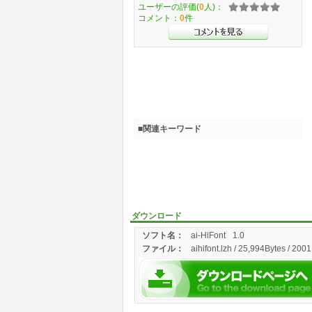
ユーザーの評価(
0
人)：
コメント：
0
件
■関連キーワード
ダウンロード
ソフト名：
ai-HiFont
1.0
ファイル：
aihifont.lzh / 25,994Bytes / 200