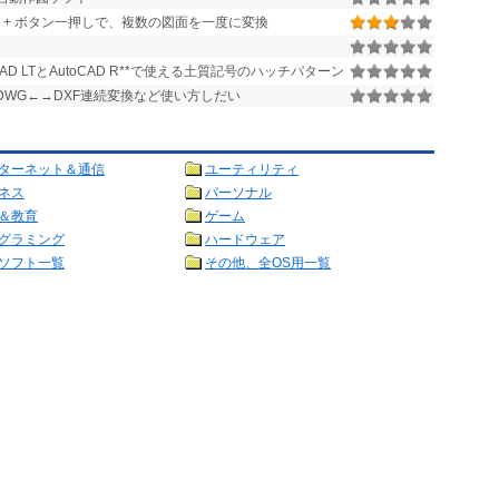
Drop + ボタン一押しで、複数の図面を一度に変換
CAD LTとAutoCAD R**で使える土質記号のハッチパターン
DWG←→DXF連続変換など使い方しだい
ターネット＆通信
ユーティリティ
ネス
パーソナル
＆教育
ゲーム
グラミング
ハードウェア
ソフト一覧
その他、全OS用一覧