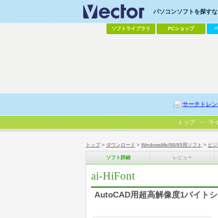
パソコンソフトを探すなら
ソフトライブラリ
PCショップ
サーチトレン
トップ
ラ
トップ
>
ダウンロード
>
WindowsMe/98/95用ソフト
>
ビジ
ソフト詳細
レビュー
ai-HiFont
AutoCAD用超高解像度1バイ