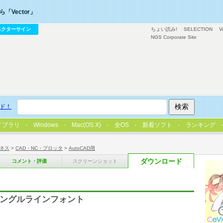
「Vector」
ベクターサイン
ちょい読み!
SELECTION
V
NGS Corporate Site
ド！
イブラリ
Windows
Mac(OS X)
全OS
新着ソフト
ランキング
ネス
>
CAD・NC・プロッタ
>
AutoCAD用
ダウンロード
コメント・評価
スクリーンショット
トシングルラインフォント