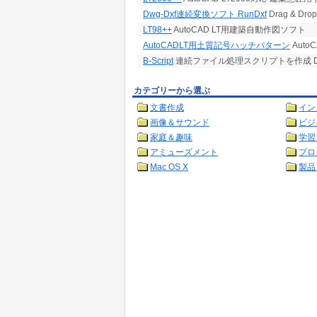
Dwg-Dxf連続変換ソフト RunDxf
Drag & 
LT98++
AutoCAD LT用建築自動作図ソフト
AutoCADLT用土質記号ハッチパターン
Auto
B-Script
連続ファイル処理スクリプトを作成 
カテゴリーから選ぶ
文書作成
イン
画像＆サウンド
ビジ
家庭＆趣味
学習
アミューズメント
プロ
Mac OS X
製品