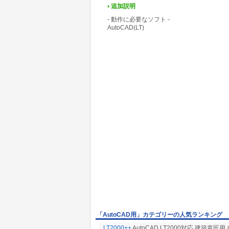
追加説明
- 動作に必要なソフト -
AutoCAD(LT)
「AutoCAD用」カテゴリーの人気ランキング
LT2000++
AutoCAD LT2000対応 建築意匠