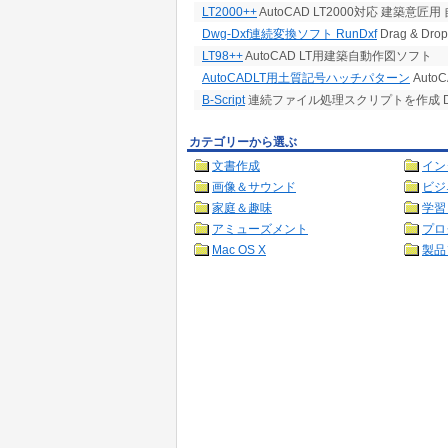
LT2000++
AutoCAD LT2000対応 建築意匠
Dwg-Dxf連続変換ソフト RunDxf
Drag & 
LT98++
AutoCAD LT用建築自動作図ソフト
AutoCADLT用土質記号ハッチパターン
Auto
B-Script
連続ファイル処理スクリプトを作成 
カテゴリーから選ぶ
文書作成
イン
画像＆サウンド
ビジ
家庭＆趣味
学習
アミューズメント
プロ
Mac OS X
製品