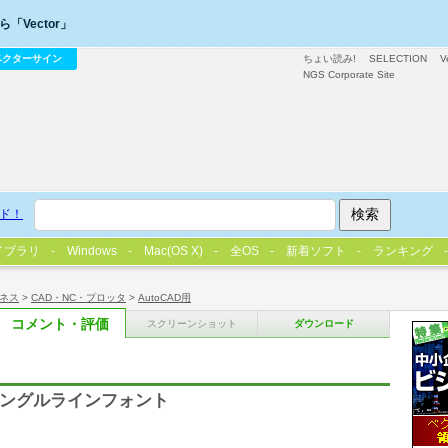
「Vector」
ベクターサイン
ちょい読み!
SELECTION
V
NGS Corporate Site
ド！
イブラリ
Windows
Mac(OS X)
全OS
新着ソフト
ランキング
ネス
>
CAD・NC・プロッタ
>
AutoCAD用
コメント・評価
スクリーンショット
ダウンロード
トシングルラインフォント