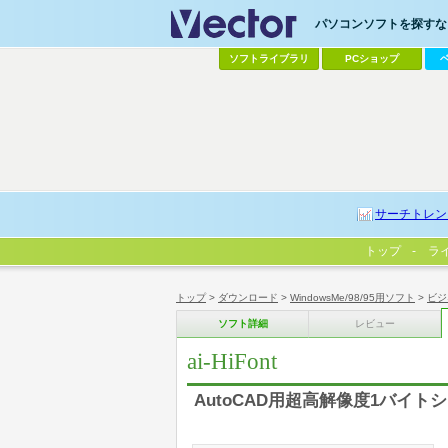
パソコンソフトを探すなら
ソフトライブラリ
PCショップ
サーチトレン
トップ
ラ
トップ
>
ダウンロード
>
WindowsMe/98/95用ソフト
>
ビジ
ソフト詳細
レビュー
ai-HiFont
AutoCAD用超高解像度1バイ