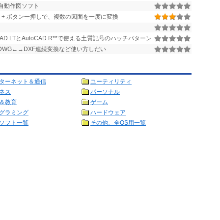
用 自動作図ソフト
Drop + ボタン一押しで、複数の図面を一度に変換
CAD LTとAutoCAD R**で使える土質記号のハッチパターン
DWG←→DXF連続変換など使い方しだい
ターネット＆通信
ユーティリティ
ネス
パーソナル
＆教育
ゲーム
グラミング
ハードウェア
ソフト一覧
その他、全OS用一覧