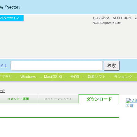
「Vector」
ベクターサイン
ちょい読み!
SELECTION
V
NGS Corporate Site
ド！
イブラリ
Windows
Mac(OS X)
全OS
新着ソフト
ランキング
教育
ダウンロード
コメント・評価
スクリーンショット