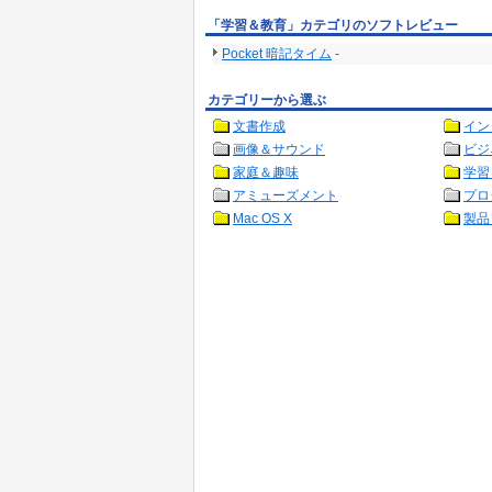
「学習＆教育」カテゴリのソフトレビュー
Pocket 暗記タイム
-
カテゴリーから選ぶ
文書作成
イン
画像＆サウンド
ビジ
家庭＆趣味
学習
アミューズメント
プロ
Mac OS X
製品