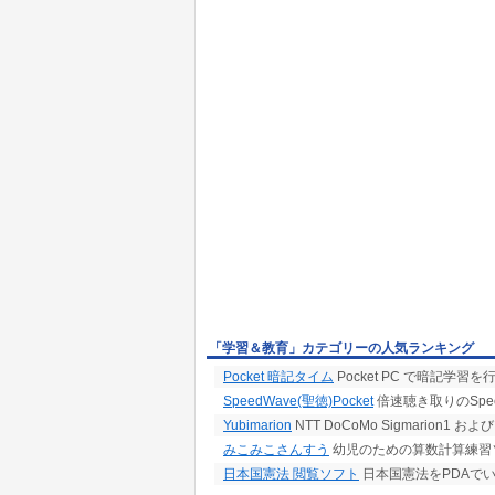
「学習＆教育」カテゴリーの人気ランキング
Pocket 暗記タイム
Pocket PC で暗記学習を
SpeedWave(聖徳)Pocket
倍速聴き取りのSpeed
Yubimarion
NTT DoCoMo Sigmarion1 お
みこみこさんすう
幼児のための算数計算練習
日本国憲法 閲覧ソフト
日本国憲法をPDAで