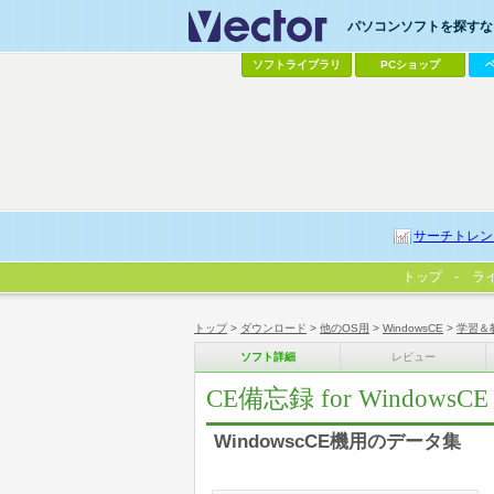
パソコンソフトを探すなら
ソフトライブラリ
PCショップ
サーチトレン
トップ
ラ
トップ
>
ダウンロード
>
他のOS用
>
WindowsCE
>
学習＆
ソフト詳細
レビュー
CE備忘録 for WindowsCE
WindowscCE機用のデータ集