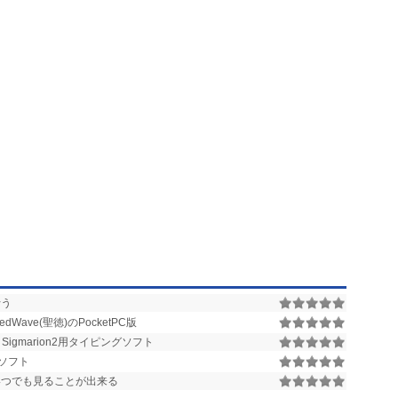
行う
Wave(聖徳)のPocketPC版
よび Sigmarion2用タイピングソフト
ソフト
いつでも見ることが出来る