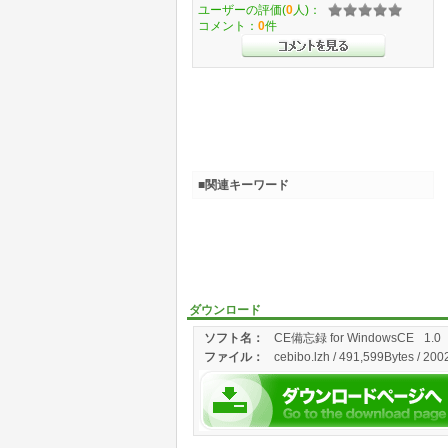
ユーザーの評価(
0
人)：
コメント：
0
件
■関連キーワード
ダウンロード
ソフト名：
CE備忘録 for WindowsCE
1.0
ファイル：
cebibo.lzh / 491,599Bytes / 200