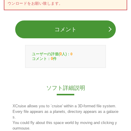
ウンロードをお願い致します。
コメント
ユーザーの評価(
人)：
0
0
コメント：
件
0
ソフト詳細説明
XCruise allows you to `cruise' within a 3D-formed file system.
Every file appears as a planets, directory appears as a galaxie
s.
You could fly about this space world by moving and clicking y
ourmouse.