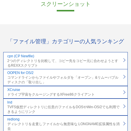
スクリーンショット
「ファイル管理」カテゴリーの人気ランキング
cpn (CP Newfile)
2つのディレクトリを比較して、コピー先をコピー元に合わせようとす
るREXXスクリプト
OOPEN for OS/2
コマンドラインからファイルやフォルダを「オープン」&リムーバブル
ディスクの「取り出し」
XCruise
ドライブ宇宙をクルージングするXFree86クライアント
lnd
TVFS仮想ディレクトリに任意のファイルをDOSやWin-OS/2でも利用で
きるようにリンク
redlong
ディレクトリを走査しファイルから無意味な.LONGNAME拡張属性を消
去