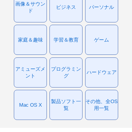
画像＆サウン
ビジネス
パーソナル
ド
家庭＆趣味
学習＆教育
ゲーム
アミューズメ
プログラミン
ハードウェア
ント
グ
製品ソフト一
その他、全OS
Mac OS X
覧
用一覧