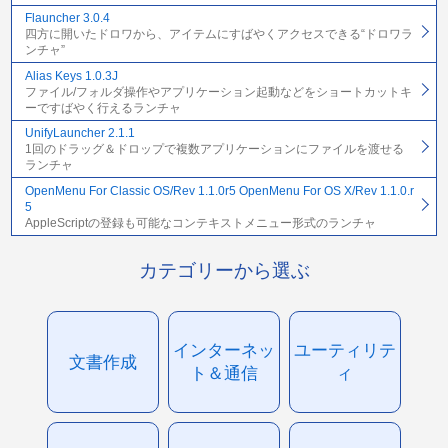
Flauncher 3.0.4
四方に開いたドロワから、アイテムにすばやくアクセスできる“ドロワラ
ンチャ”
Alias Keys 1.0.3J
ファイル/フォルダ操作やアプリケーション起動などをショートカットキ
ーですばやく行えるランチャ
UnifyLauncher 2.1.1
1回のドラッグ＆ドロップで複数アプリケーションにファイルを渡せる
ランチャ
OpenMenu For Classic OS/Rev 1.1.0r5 OpenMenu For OS X/Rev 1.1.0.r
5
AppleScriptの登録も可能なコンテキストメニュー形式のランチャ
カテゴリーから選ぶ
インターネッ
ユーティリテ
文書作成
ト＆通信
ィ