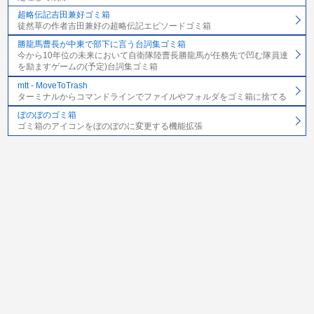
超略伝記吉田兼好ゴミ箱
徒然草の作者吉田兼好の超略伝記エピソードゴミ箱
勝龍馬曹長が中東で部下に言う台詞集ゴミ箱
今から10年位の未来において自衛隊陸曹長勝龍馬が任務先で凹む隊員達
を励ますゲームの(予定)台詞集ゴミ箱
mtt - MoveToTrash
ターミナルからコマンドラインでファイルやフォルダをゴミ箱に捨てる
ぼのぼのゴミ箱
ゴミ箱のアイコンをぼのぼのに変更する機能拡張