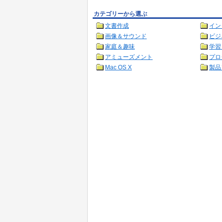
カテゴリーから選ぶ
文書作成
イン
画像＆サウンド
ビジ
家庭＆趣味
学習
アミューズメント
プロ
Mac OS X
製品