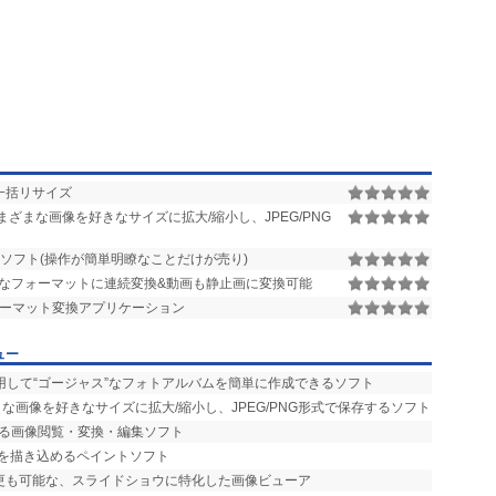
一括リサイズ
ざまな画像を好きなサイズに拡大/縮小し、JPEG/PNG
ソフト(操作が簡単明瞭なことだけが売り)
なフォーマットに連続変換&動画も静止画に変換可能
ーマット変換アプリケーション
ュー
用して“ゴージャス”なフォトアルバムを簡単に作成できるソフト
な画像を好きなサイズに拡大/縮小し、JPEG/PNG形式で保存するソフト
える画像閲覧・変換・編集ソフト
部を描き込めるペイントソフト
変更も可能な、スライドショウに特化した画像ビューア