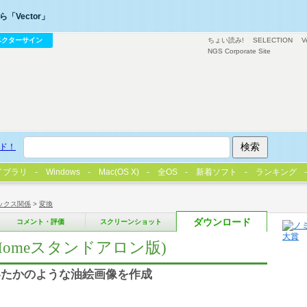
「Vector」
ベクターサイン
ちょい読み!
SELECTION
V
NGS Corporate Site
ド！
イブラリ
Windows
Mac(OS X)
全OS
新着ソフト
ランキング
ックス関係
>
変換
ダウンロード
コメント・評価
スクリーンショット
Mac (Homeスタンドアロン版)
いたかのような油絵画像を作成