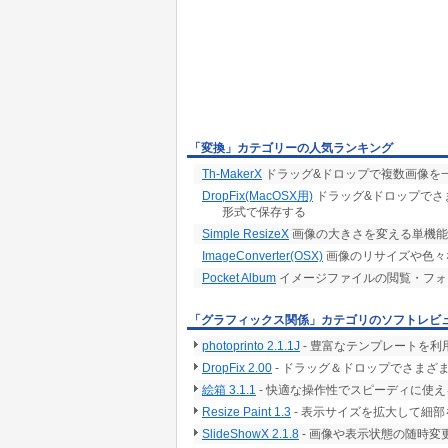
「変換」カテゴリーの人気ランキング
Th-MakerX
ドラッグ&ドロップで複数画像を
DropFix(MacOSX用)
ドラッグ&ドロップでさま
形式で保存する
Simple ResizeX
画像の大きさを変える単機能
ImageConverter(OSX)
画像のリサイズや色々
Pocket Album
イメージファイルの閲覧・フォ
「グラフィックス関係」カテゴリのソフトレビ
photoprinto 2.1.1J
- 豊富なテンプレートを利
DropFix 2.00
- ドラッグ＆ドロップでさまざま
絵箱 3.1.1
- 快適な操作性でスピーディに使
Resize Paint 1.3
- 表示サイズを拡大して細
SlideShowX 2.1.8
- 画像や表示状態の随時