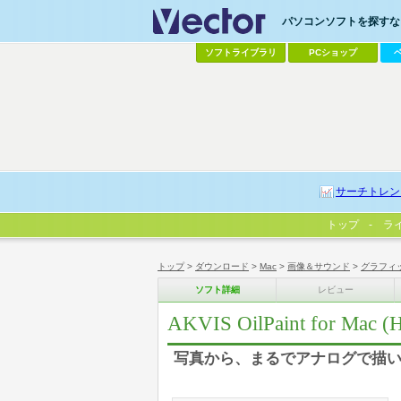
パソコンソフトを探すなら
ソフトライブラリ
PCショップ
サーチトレン
トップ
ラ
トップ
>
ダウンロード
>
Mac
>
画像＆サウンド
>
グラフィ
ソフト詳細
レビュー
AKVIS OilPaint for 
写真から、まるでアナログで描