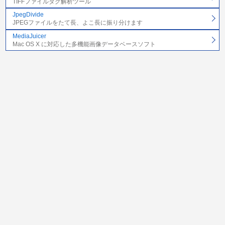
TIFFファイルタグ解析ツール
JpegDivide
JPEGファイルをたて長、よこ長に振り分けます
MediaJuicer
Mac OS X に対応した多機能画像データベースソフト