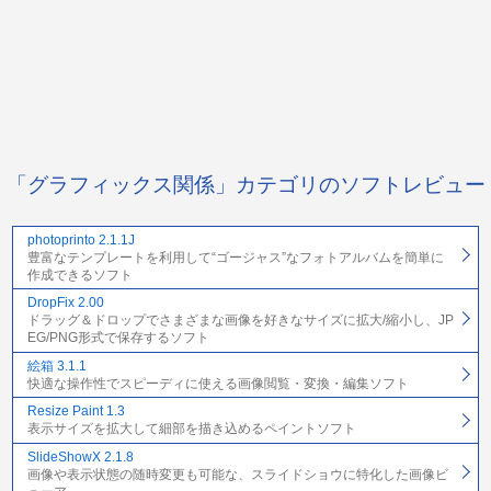
「グラフィックス関係」カテゴリのソフトレビュー
photoprinto 2.1.1J
豊富なテンプレートを利用して“ゴージャス”なフォトアルバムを簡単に
作成できるソフト
DropFix 2.00
ドラッグ＆ドロップでさまざまな画像を好きなサイズに拡大/縮小し、JP
EG/PNG形式で保存するソフト
絵箱 3.1.1
快適な操作性でスピーディに使える画像閲覧・変換・編集ソフト
Resize Paint 1.3
表示サイズを拡大して細部を描き込めるペイントソフト
SlideShowX 2.1.8
画像や表示状態の随時変更も可能な、スライドショウに特化した画像ビ