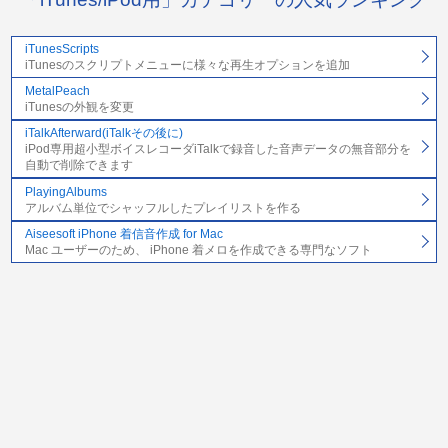
iTunesScripts
iTunesのスクリプトメニューに様々な再生オプションを追加
MetalPeach
iTunesの外観を変更
iTalkAfterward(iTalkその後に)
iPod専用超小型ボイスレコーダiTalkで録音した音声データの無音部分を
自動で削除できます
PlayingAlbums
アルバム単位でシャッフルしたプレイリストを作る
Aiseesoft iPhone 着信音作成 for Mac
Mac ユーザーのため、 iPhone 着メロを作成できる専門なソフト