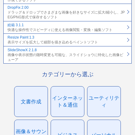
作成できるソフト
DropFix 2.00
ドラッグ＆ドロップでさまざまな画像を好きなサイズに拡大/縮小し、JP
EG/PNG形式で保存するソフト
絵箱 3.1.1
快適な操作性でスピーディに使える画像閲覧・変換・編集ソフト
Resize Paint 1.3
表示サイズを拡大して細部を描き込めるペイントソフト
SlideShowX 2.1.8
画像や表示状態の随時変更も可能な、スライドショウに特化した画像ビ
ューア
カテゴリーから選ぶ
インターネッ
ユーティリテ
文書作成
ト＆通信
ィ
画像＆サウン
ビジネス
パーソナル