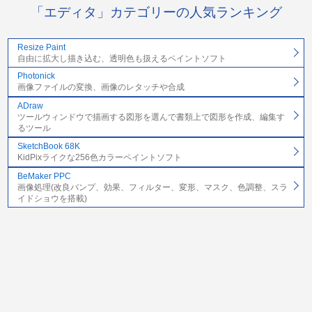
「エディタ」カテゴリーの人気ランキング
Resize Paint
自由に拡大し描き込む、透明色も扱えるペイントソフト
Photonick
画像ファイルの変換、画像のレタッチや合成
ADraw
ツールウィンドウで描画する図形を選んで書類上で図形を作成、編集す
るツール
SketchBook 68K
KidPixライクな256色カラーペイントソフト
BeMaker PPC
画像処理(改良バンプ、効果、フィルター、変形、マスク、色調整、スラ
イドショウを搭載)