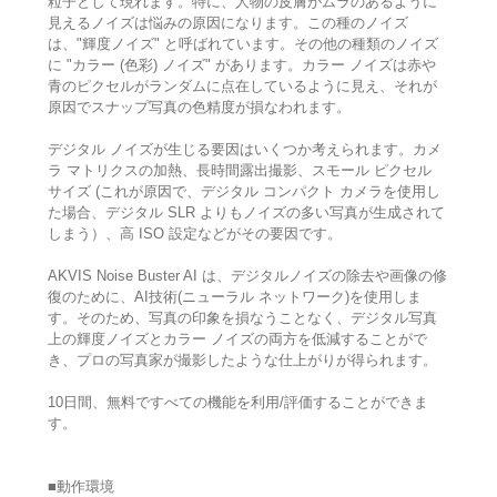
粒子として現れます。特に、人物の皮膚がムラのあるように
見えるノイズは悩みの原因になります。この種のノイズ
は、"輝度ノイズ" と呼ばれています。その他の種類のノイズ
に "カラー (色彩) ノイズ" があります。カラー ノイズは赤や
青のピクセルがランダムに点在しているように見え、それが
原因でスナップ写真の色精度が損なわれます。
デジタル ノイズが生じる要因はいくつか考えられます。カメ
ラ マトリクスの加熱、長時間露出撮影、スモール ピクセル
サイズ (これが原因で、デジタル コンパクト カメラを使用し
た場合、デジタル SLR よりもノイズの多い写真が生成されて
しまう）、高 ISO 設定などがその要因です。
AKVIS Noise Buster AI は、デジタルノイズの除去や画像の修
復のために、AI技術(ニューラル ネットワーク)を使用しま
す。そのため、写真の印象を損なうことなく、デジタル写真
上の輝度ノイズとカラー ノイズの両方を低減することがで
き、プロの写真家が撮影したような仕上がりが得られます。
10日間、無料ですべての機能を利用/評価することができま
す。
■動作環境