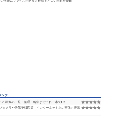
ダの前後にファイルがあると移動できない問題を修正
キング
ア 画像の一覧・整理・編集までこれ一本でOK
ブカメラや天気予報図等、インターネット上の画像も表示