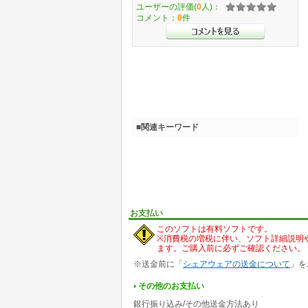
ユーザーの評価(
0
人)：
コメント：
0
件
■関連キーワード
お支払い
このソフトは有料ソフトです。
※消費税の増税に伴い、ソフト詳細説明
ます。ご購入前に必ずご確認ください。
※送金前に「
シェアウェアの送金について
」を
その他のお支払い
銀行振り込み/その他送金方法あり