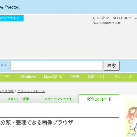
「Vector」
ベクターサイン
ちょい読み!
SELECTION
V
NGS Corporate Site
ド！
イブラリ
Windows
Mac(OS X)
全OS
新着ソフト
ランキング
ックス関係
>
グラフィックローダ
ダウンロード
コメント・評価
スクリーンショット
像を分類・整理できる画像ブラウザ