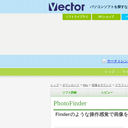
パソコンソフトを探すなら
ソフトライブラリ
PCショップ
サーチトレン
トップ
ラ
トップ
>
ダウンロード
>
Mac
>
画像＆サウンド
>
グラフィ
ソフト詳細
レビュー
PhotoFinder
Finderのような操作感覚で画