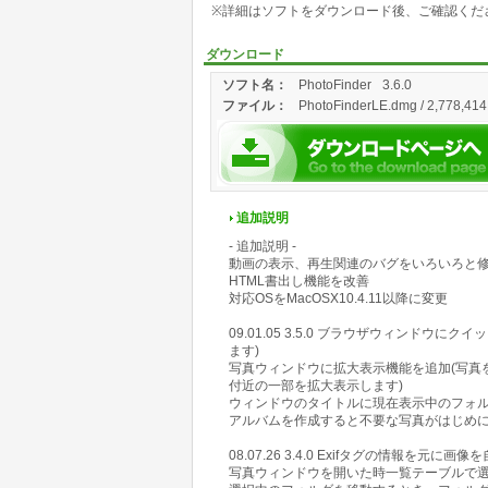
※詳細はソフトをダウンロード後、ご確認くだ
ダウンロード
ソフト名：
PhotoFinder
3.6.0
ファイル：
PhotoFinderLE.dmg / 2,778,414
追加説明
- 追加説明 -
動画の表示、再生関連のバグをいろいろと
HTML書出し機能を改善
対応OSをMacOSX10.4.11以降に変更
09.01.05 3.5.0 ブラウザウィンド
ます)
写真ウィンドウに拡大表示機能を追加(写真を
付近の一部を拡大表示します)
ウィンドウのタイトルに現在表示中のフォ
アルバムを作成すると不要な写真がはじめ
08.07.26 3.4.0 Exifタグの情報を
写真ウィンドウを開いた時一覧テーブルで