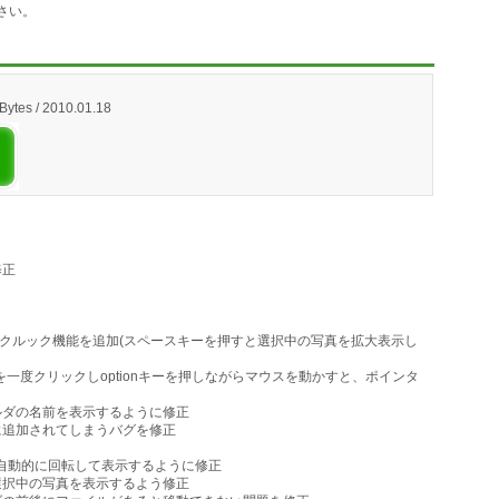
さい。
Bytes / 2010.01.18
修正
ウにクイックルック機能を追加(スペースキーを押すと選択中の写真を拡大表示し
一度クリックしoptionキーを押しながらマウスを動かすと、ポインタ
ルダの名前を表示するように修正
に追加されてしまうバグを修正
元に画像を自動的に回転して表示するように修正
選択中の写真を表示するよう修正