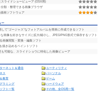
ライドショービューア (OSX用)
像を分類・整理できる画像ブラウザ
&描画ソフトウェア
ュー
用して“ゴージャス”なフォトアルバムを簡単に作成できるソフト
な画像を好きなサイズに拡大/縮小し、JPEG/PNG形式で保存するソフト
える画像閲覧・変換・編集ソフト
部を描き込めるペイントソフト
変更も可能な、スライドショウに特化した画像ビューア
ターネット＆通信
ユーティリティ
ネス
パーソナル
＆教育
ゲーム
グラミング
ハードウェア
ソフト一覧
その他、全OS用一覧