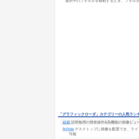
選択中のフォルダを移動するとき、フォル
「グラフィックローダ」カテゴリーの人気ラン
絵箱
説明無用の簡単操作&高機能の画像ビュー
fxVista
デスクトップに画像を配置でき、ライ
可能