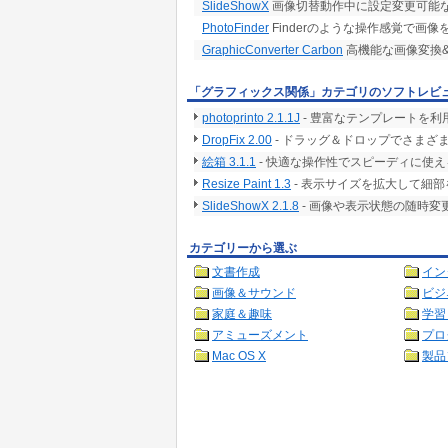
SlideShowX
画像切替動作中に設定変更可能なス
PhotoFinder
Finderのような操作感覚で画
GraphicConverter Carbon
高機能な画像変換
「グラフィックス関係」カテゴリのソフトレビ
photoprinto 2.1.1J
- 豊富なテンプレートを利
DropFix 2.00
- ドラッグ＆ドロップでさまざま
絵箱 3.1.1
- 快適な操作性でスピーディに使
Resize Paint 1.3
- 表示サイズを拡大して細
SlideShowX 2.1.8
- 画像や表示状態の随時
カテゴリーから選ぶ
文書作成
イン
画像＆サウンド
ビジ
家庭＆趣味
学習
アミューズメント
プロ
Mac OS X
製品