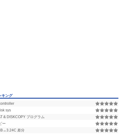
ンキング
ontroller
isk sys
T & DISKCOPY プログラム
ピー
B→3.24C 差分