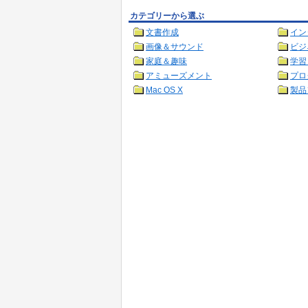
カテゴリーから選ぶ
文書作成
イン
画像＆サウンド
ビジ
家庭＆趣味
学習
アミューズメント
プロ
Mac OS X
製品