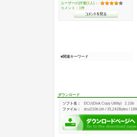
ユーザーの評価(
1
人)：
コメント：
1
件
■関連キーワード
ダウンロード
ソフト名：
DCU(Disk Copy Utility)
2.10b
ファイル：
dcu210b.lzh / 35,242Bytes / 19