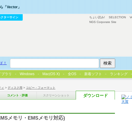
「Vector」
ベクターサイン
ちょい読み!
SELECTION
V
NGS Corporate Site
ド！
イブラリ
Windows
Mac(OS X)
全OS
新着ソフト
ランキング
ティ
>
ディスク用
>
コピー・フォーマット
ダウンロード
コメント・評価
スクリーンショット
MSメモリ・EMSメモリ対応)