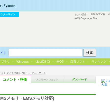
「Vector」
ベクターサイン
ちょい読み!
SELECTION
V
NGS Corporate Site
ド！
イブラリ
Windows
Mac(OS X)
全OS
新着ソフト
ランキング
ティ
>
ディスク用
>
コピー・フォーマット
コメント・評価
スクリーンショット
ダウンロード
MSメモリ・EMSメモリ対応)