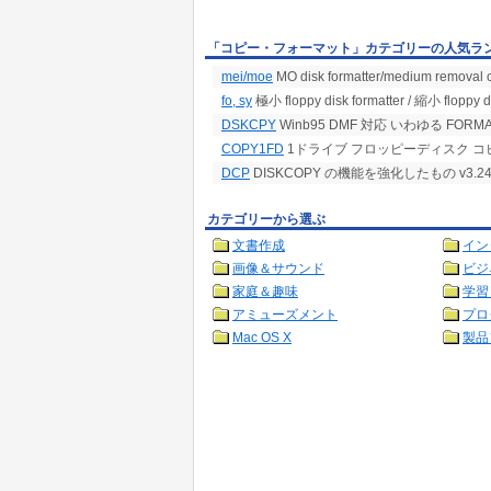
「コピー・フォーマット」カテゴリーの人気ラ
mei/moe
MO disk formatter/medium removal c
fo, sy
極小 floppy disk formatter / 縮小 floppy d
DSKCPY
Winb95 DMF 対応 いわゆる FORMA
COPY1FD
1ドライブ フロッピーディスク コ
DCP
DISKCOPY の機能を強化したもの v3.24
カテゴリーから選ぶ
文書作成
イン
画像＆サウンド
ビジ
家庭＆趣味
学習
アミューズメント
プロ
Mac OS X
製品