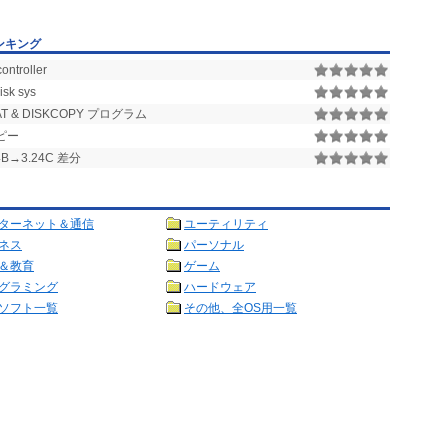
ンキング
ontroller
isk sys
T & DISKCOPY プログラム
ピー
B→3.24C 差分
ターネット＆通信
ユーティリティ
ネス
パーソナル
＆教育
ゲーム
グラミング
ハードウェア
ソフト一覧
その他、全OS用一覧