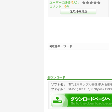
ユーザーの評価(
0
人)：
コメント：
0
件
■関連キーワード
ダウンロード
ソフト名：
TITLE用サンプル画像 夢みる聖
ファイル：
title51g.lzh / 57,087Bytes / 199