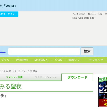
「Vector」
ベクターサイン
ちょい読み!
SELECTION
V
NGS Corporate Site
ド！
イブラリ
Windows
Mac(OS X)
全OS
新着ソフト
ランキング
ティ
>
起動・パーティション管理等
ダウンロード
コメント・評価
スクリーンショット
夢みる聖夜
聖夜』