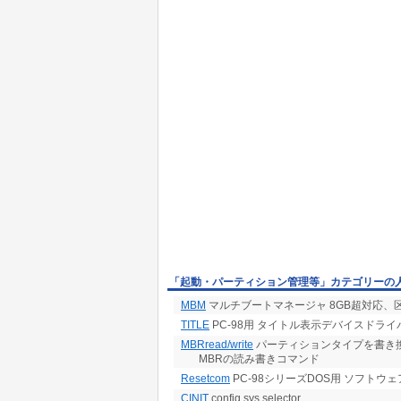
「起動・パーティション管理等」カテゴリーの
MBM
マルチブートマネージャ 8GB超対応、
TITLE
PC-98用 タイトル表示デバイスドライ
MBRread/write
パーティションタイプを書き換
MBRの読み書きコマンド
Resetcom
PC-98シリーズDOS用 ソフトウ
CINIT
config.sys selector