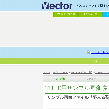
パソコンソフトを探すなら
ソフトライブラリ
PCショップ
サーチトレン
トップ
ラ
トップ
>
ダウンロード
>
MS-DOSまたは汎用
>
ユーティリ
ソフト詳細
レビュー
TITLE用サンプル画像 
サンプル画像ファイル『夢みる