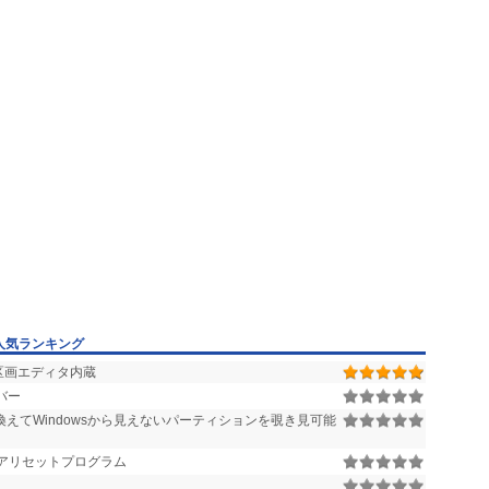
人気ランキング
区画エディタ内蔵
バー
えてWindowsから見えないパーティションを覗き見可能
ェアリセットプログラム