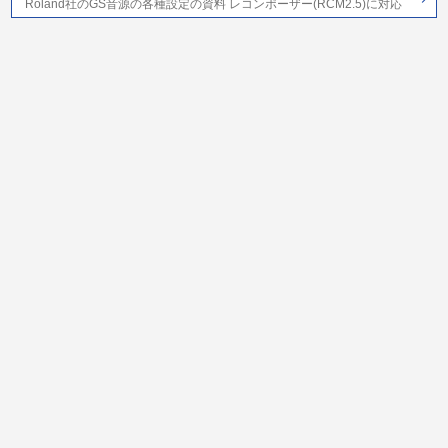
Roland社のGS音源の各種設定の資料 レコンポーザー(RCM2.5)に対応