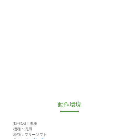
動作環境
動作OS：汎用
機種：汎用
種類：フリーソフト