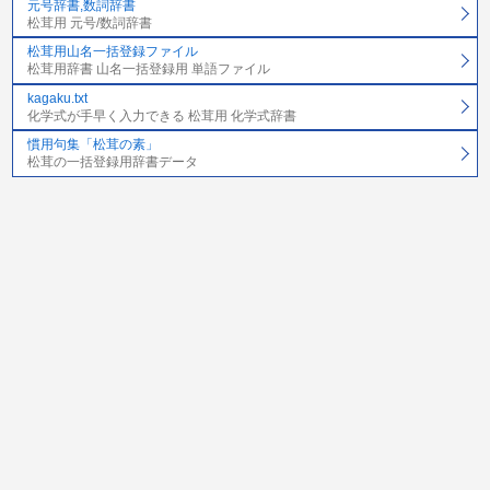
元号辞書,数詞辞書
松茸用 元号/数詞辞書
松茸用山名一括登録ファイル
松茸用辞書 山名一括登録用 単語ファイル
kagaku.txt
化学式が手早く入力できる 松茸用 化学式辞書
慣用句集「松茸の素」
松茸の一括登録用辞書データ